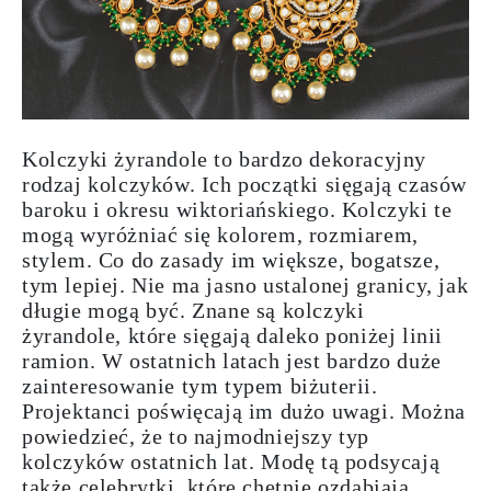
Kolczyki żyrandole to bardzo
dekoracyjny
rodzaj kolczyków. Ich początki sięgają czasów
baroku
i okresu
wiktoriańskiego
. Kolczyki te
mogą wyróżniać się kolorem, rozmiarem,
stylem. Co do zasady im większe, bogatsze,
tym lepiej. Nie ma jasno ustalonej granicy, jak
długie mogą być. Znane są kolczyki
żyrandole, które sięgają daleko poniżej linii
ramion. W ostatnich latach jest bardzo duże
zainteresowanie tym typem biżuterii.
Projektanci poświęcają im dużo uwagi. Można
powiedzieć, że to
najmodniejszy
typ
kolczyków
ostatnich lat. Modę tą podsycają
także celebrytki, które chętnie ozdabiają