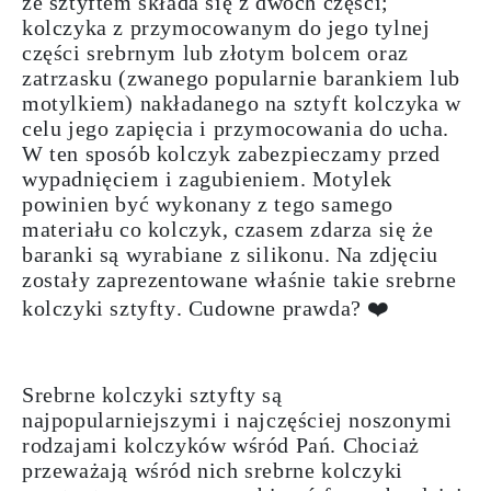
ze sztyftem składa się z dwóch części;
kolczyka z przymocowanym do jego tylnej
części srebrnym lub złotym bolcem oraz
zatrzasku (zwanego popularnie barankiem lub
motylkiem) nakładanego na
sztyft kolczyka w
celu jego zapięcia i przymocowania do ucha.
W ten sposób kolczyk zabezpieczamy przed
wypadnięciem i zagubieniem. Motylek
powinien być wykonany z tego samego
materiału co kolczyk, czasem zdarza się że
baranki są wyrabiane z silikonu. Na zdjęciu
zostały zaprezentowane właśnie takie
srebrne
kolczyki sztyfty
. Cudowne prawda? ❤️
Srebrne kolczyki
sztyfty
są
najpopularniejszymi i najczęściej noszonymi
rodzajami kolczyków wśród Pań. Chociaż
przeważają wśród nich srebrne kolczyki