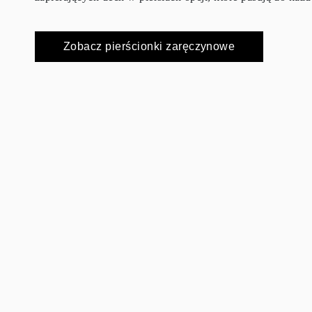
Certyfikacja
Rozmiary pierścionków i tabele
Rozmiary łańcuszków naszyjników
Zobacz pierścionki zaręczynowe
Rozmiary łańcuszków bransoletek
Rozmiary mankietów
Rodzaje Metali i Puncy
Personalizacja
Konkurencyjne ceny
O nas
Najczęściej zadawane pytania
Usługi
Projektowanie na zamówienie
Proces produkcji
Dostawa i czas realizacji
Nasza gwarancja
Zwroty
Naprawa i Przeróbka rozmiaru
Mapa zasięgu dostaw
Metody płatności
Pielęgnacja biżuterii