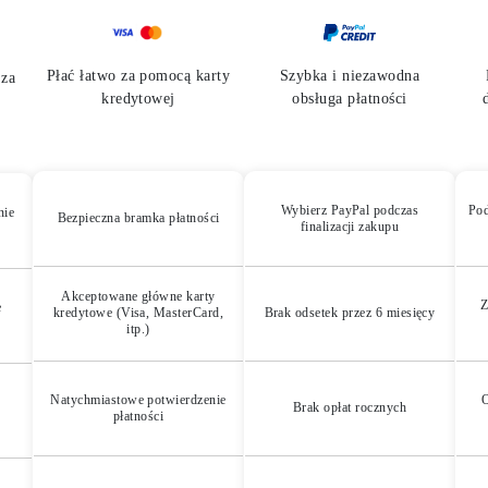
Płać łatwo za pomocą karty
Szybka i niezawodna
za
kredytowej
obsługa płatności
Wybierz PayPal podczas
Pod
nie
Bezpieczna bramka płatności
finalizacji zakupu
Akceptowane główne karty
Z
e
kredytowe (Visa, MasterCard,
Brak odsetek przez 6 miesięcy
itp.)
Natychmiastowe potwierdzenie
O
Brak opłat rocznych
płatności