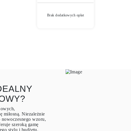
Brak dodatkowych opłat
DEALNY
NOWY?
ynowych,
ę miłosną. Niezależnie
go nowoczesnego wzoru,
eruje szeroką gamę
ego stylu i budżetu.