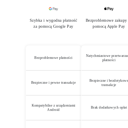
Naszyjniki
Bransoletki
Kolczyki
Zobacz Wszystkie
Szybka i wygodna płatność
Bezproblemowe zakupy 
DIAMENTOWE PIERŚIONKI
za pomocą Google Pay
pomocą Apple Pay
Fashion
Klasyczne
Eternity
Litery
Zobacz Wszystkie
DIAMENTOWE NASZYJNIKI
Natychmiastowe przetwarza
Bezproblemowe płatności
Solitaire
płatności
Litery
Liczby
Zobacz Wszystkie
DIAMENTOWE BRANSOLETKI
Bezpieczne i bezdotykow
Bezpieczne i pewne transakcje
Tennis
transakcje
Zobacz Wszystkie
DIAMENTOWE KOLCZYKI
Kolczyki Sztyfty
Wiszące
Kompatybilne z urządzeniami
Brak dodatkowych opłat
Android
Koła
Fashion
Zobacz Wszystkie
BIŻUTERIA