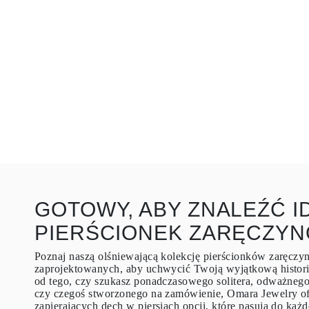
KOLCZYKI
Kolczyki Sztyfty
Wiszące
Koła
Fashion
Zobacz Wszystkie
TYP METALU
Złota Biżuteria
Platynowa Biżuteria
Srebrna Biżuteria
Zobacz Wszystkie
PREZENTY
PREZENTY
Pierścionki na Prezent
Naszyjniki na Prezent
Kolczyki na Prezent
GOTOWY, ABY ZNALEŹĆ I
Bransoletki na Prezent
Zawieszki Charms
PIERŚCIONEK ZARĘCZY
Pielęgnacja biżuterii
Karta Podarunkowa
Poznaj naszą olśniewającą kolekcję pierścionków zaręcz
Zobacz Wszystkie
zaprojektowanych, aby uchwycić Twoją wyjątkową histori
POZNAJ
od tego, czy szukasz ponadczasowego solitera, odważne
Edukacja
czy czegoś stworzonego na zamówienie, Omara Jewelry of
Przewodnik po Diamentach
zapierających dech w piersiach opcji, które pasują do każd
Przelicznik Rozmiarów Diamentów