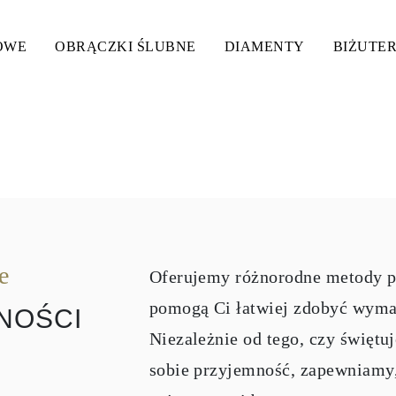
OWE
OBRĄCZKI ŚLUBNE
DIAMENTY
BIŻUTER
 METODY PŁATNOŚCI
e
Oferujemy różnorodne metody pł
pomogą Ci łatwiej zdobyć wymar
NOŚCI
Niezależnie od tego, czy świętu
sobie przyjemność, zapewniamy, 