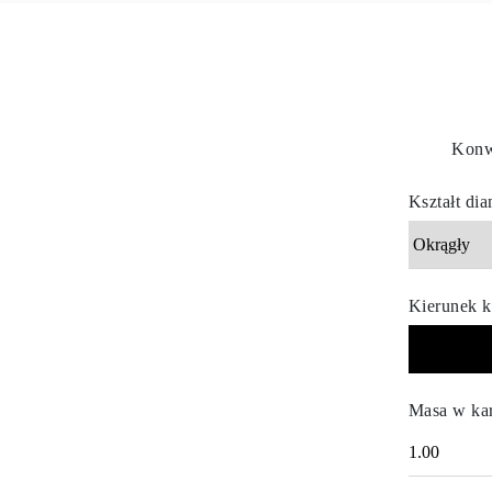
Naszyjniki
Bransoletki
Kolczyki
Zobacz Wszystkie
DIAMENTOWE PIERŚIONKI
Fashion
Klasyczne
Konwe
Eternity
Litery
Zobacz Wszystkie
Kształt di
DIAMENTOWE NASZYJNIKI
Solitaire
Litery
Liczby
Zobacz Wszystkie
Kierunek k
DIAMENTOWE BRANSOLETKI
Tennis
Zobacz Wszystkie
DIAMENTOWE KOLCZYKI
Kolczyki Sztyfty
Wiszące
Masa w ka
Koła
Fashion
Zobacz Wszystkie
BIŻUTERIA