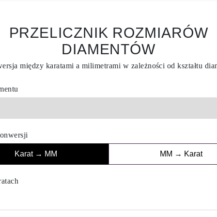
PRZELICZNIK ROZMIARÓW
DIAMENTÓW
rsja między karatami a milimetrami w zależności od kształtu di
amentu
onwersji
Karat → MM
MM → Karat
ratach