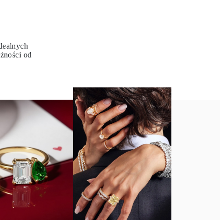
dealnych
eżności od