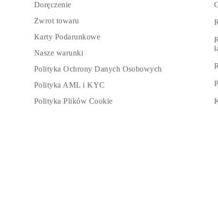
C
Doręczenie
Certyfikacja
Rozmiary pierścionków i tabele
Zwrot towaru
R
Rozmiary łańcuszków naszyjników
Rozmiary łańcuszków bransoletek
Karty Podarunkowe
R
Rozmiary mankietów
Rodzaje Metali i Puncy
Nasze warunki
Personalizacja
R
Polityka Ochrony Danych Osobowych
Konkurencyjne ceny
O nas
P
Polityka AML i KYC
Najczęściej zadawane pytania
Usługi
K
Polityka Plików Cookie
Projektowanie na zamówienie
Proces produkcji
Dostawa i czas realizacji
Nasza gwarancja
Zwroty
Naprawa i Przeróbka rozmiaru
Mapa zasięgu dostaw
Metody płatności
Pielęgnacja biżuterii