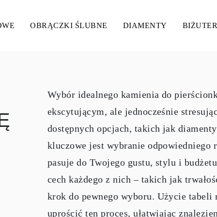
OWE
OBRĄCZKI ŚLUBNE
DIAMENTY
BIŻUTER
Wybór idealnego kamienia do pierścion
ekscytującym, ale jednocześnie stresują
Ę
dostępnych opcjach, takich jak diamenty 
kluczowe jest wybranie odpowiedniego r
pasuje do Twojego gustu, stylu i budżet
cech każdego z nich – takich jak trwałoś
krok do pewnego wyboru. Użycie tabel
uprościć ten proces, ułatwiając znalezie