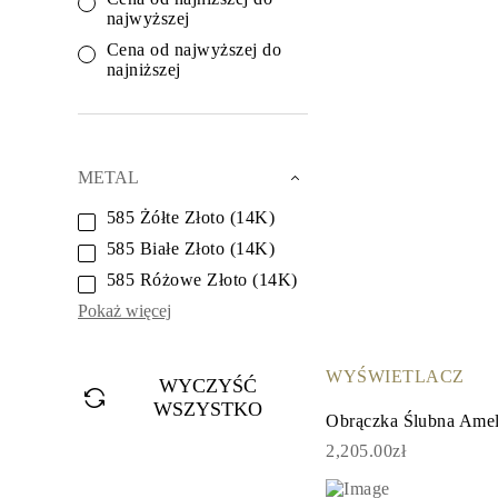
Białe Złoto
najwyższej
Różowe Złoto
950 Platyna
Cena od najwyższej do
Zobacz Wszystkie
najniższej
OBRĄCZKI ŚLUBNE
OBRĄCZKI ŚLUBNE DAMSKIE
Klasyczne
Eternity
Fashion
METAL
Simple
Zobacz Wszystkie
585 Żółte Złoto (14K)
OBRĄCZKI ŚLUBNE MĘSKIE
585 Białe Złoto (14K)
Klasyczne
Fashion
585 Różowe Złoto (14K)
Simple
Zobacz Wszystkie
Pokaż więcej
METALY & KOLORY
Żółte Złoto
Białe Złoto
WYŚWIETLACZ
WYCZYŚĆ
Różowe Złoto
WSZYSTKO
Platyna 950
Obrączka Ślubna Ame
Zobacz Wszystkie
DIAMENTY
2,205.00zł
KATEGORIA
Pierśionki