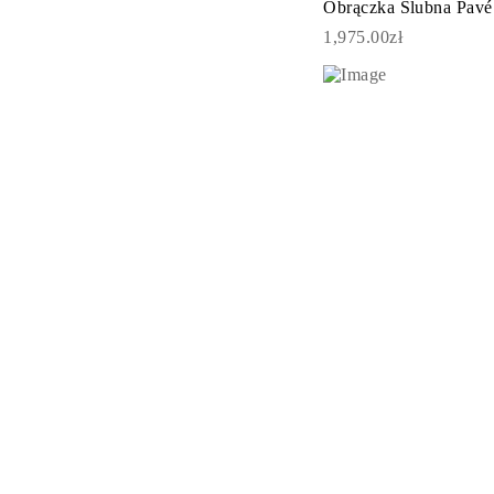
Obrączka Ślubna Pavé
KATEGORIA
Pierśionki
1,975.00zł
Naszyjniki
Bransoletki
Kolczyki
Pielęgnacja Biżuterii
Zobacz Wszystkie
PIERŚIONKI
Pierścionki Zaręczynowe
Fashion
Klasyczne
Litery
Kamienie Szlachetne
Zobacz Wszystkie
NASZYJNIKI
Solitaire
Kamienie Szlachetne
Litery
Liczby
Zobacz Wszystkie
BRANSOLETKI
Tennis
Litery
Kamienie Szlachetne
Zobacz Wszystkie