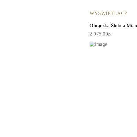
KOLCZYKI
Kolczyki Sztyfty
WYŚWIETLACZ
Wiszące
Koła
Obrączka Ślubna Mia
Fashion
Zobacz Wszystkie
2,075.00zł
TYP METALU
Złota Biżuteria
Platynowa Biżuteria
Srebrna Biżuteria
Zobacz Wszystkie
PREZENTY
PREZENTY
Pierścionki na Prezent
Naszyjniki na Prezent
Kolczyki na Prezent
Bransoletki na Prezent
Zawieszki Charms
Pielęgnacja biżuterii
Karta Podarunkowa
Zobacz Wszystkie
POZNAJ
Edukacja
Przewodnik po Diamentach
Przelicznik Rozmiarów Diamentów