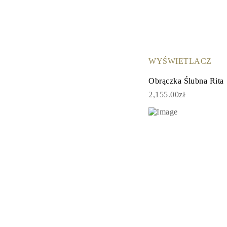
Certyfikacja
Rozmiary pierścionków i tabele
Rozmiary łańcuszków naszyjników
Rozmiary łańcuszków bransoletek
Rozmiary mankietów
Rodzaje Metali i Puncy
WYŚWIETLACZ
Personalizacja
Konkurencyjne ceny
Obrączka Ślubna Rita
O nas
Najczęściej zadawane pytania
2,155.00zł
Usługi
Projektowanie na zamówienie
Proces produkcji
Dostawa i czas realizacji
Nasza gwarancja
Zwroty
Naprawa i Przeróbka rozmiaru
Mapa zasięgu dostaw
Metody płatności
Pielęgnacja biżuterii