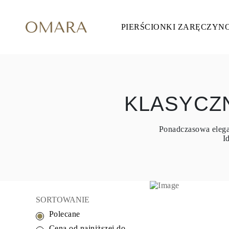
PIERŚCIONKI ZARĘCZYN
Pierścionki Zaręczynowe
STYL
Accented
Halo
Hidden Halo
Solitaire
Glam
Petite
KLASYCZ
Vintage
3 Kamieni
Zobacz Wszystkie
Ponadczasowa elegan
SZLIF KAMIENIA
I
Okrągły
Księżniczka
Poduszka
Owalny
Szmaragdowy
Markiza
Gruszka
SORTOWANIE
Zobacz Wszystkie
Polecane
METALY & KOLORY
Żółte Złoto
Cena od najniższej do