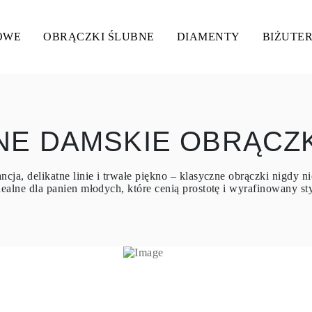
OWE
OBRĄCZKI ŚLUBNE
DIAMENTY
BIŻUTER
NE DAMSKIE OBRĄCZK
cja, delikatne linie i trwałe piękno – klasyczne obrączki nigdy 
dealne dla panien młodych, które cenią prostotę i wyrafinowany sty