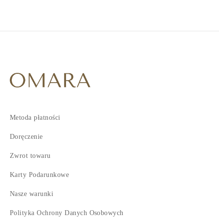
5
6
7
8
9
10
11
12
13
14
Metoda płatności
15
Doręczenie
Zwrot towaru
Karty Podarunkowe
Nasze warunki
Polityka Ochrony Danych Osobowych