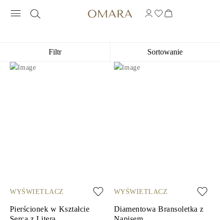
BIŻUTERIA INITIALS S DIAMENTEM
Filtr
Sortowanie
WYŚWIETLACZ
WYŚWIETLACZ
Pierścionek w Kształcie
Diamentowa Bransoletka z
Serca z Literą
Napisem