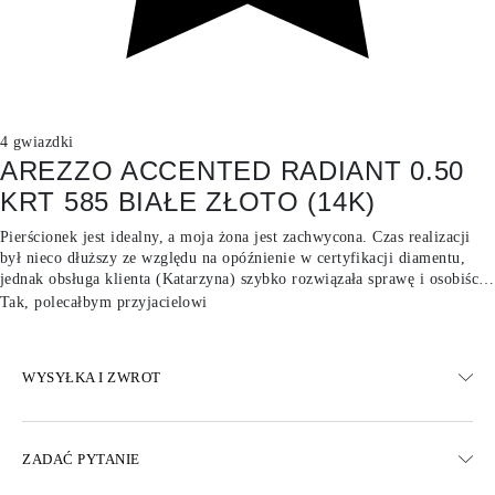
4 gwiazdki
AREZZO ACCENTED RADIANT 0.50
KRT 585 BIAŁE ZŁOTO (14K)
Pierścionek jest idealny, a moja żona jest zachwycona. Czas realizacji
był nieco dłuższy ze względu na opóźnienie w certyfikacji diamentu,
jednak obsługa klienta (Katarzyna) szybko rozwiązała sprawę i osobiście
dostarczyła pierścionek, rekompensując czas oczekiwania. Pełen
Tak, polecałbym przyjacielowi
profesjonalizm i świetne podejście do klienta.
WYSYŁKA I ZWROT
WYSYŁKA
ZADAĆ PYTANIE
Darmowa dostawa 23 dni roboczych