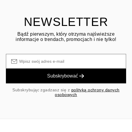
dotyczącym zwrotów
Klient jest odpowiedzialny za koszty wysyłki zwrotnej, a koszty
wysyłki/obsługi przy zakupie pierwotnym nie podlegają zwrotowi.
NEWSLETTER
Bądź pierwszym, który otrzyma najświeższe
informacje o trendach, promocjach i nie tylko!
Subskrybować
Subskrybując zgadzasz się z
polityką ochrony danych
osobowych