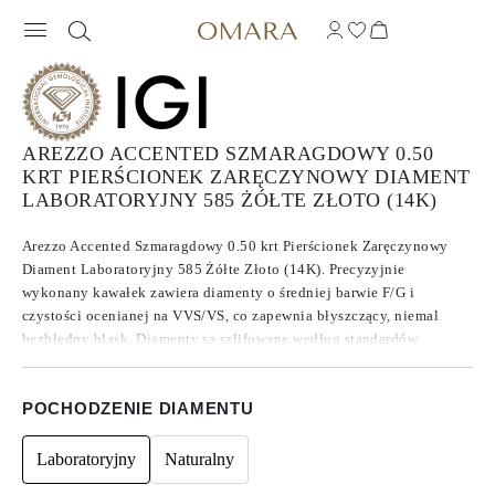
AREZZO ACCENTED SZMARAGDOWY 0.50
KRT PIERŚCIONEK ZARĘCZYNOWY DIAMENT
LABORATORYJNY 585 ŻÓŁTE ZŁOTO (14K)
Arezzo Accented Szmaragdowy 0.50 krt Pierścionek Zaręczynowy
Diament Laboratoryjny 585 Żółte Złoto (14K). Precyzyjnie
wykonany kawałek zawiera diamenty o średniej barwie F/G i
czystości ocenianej na VVS/VS, co zapewnia błyszczący, niemal
bezbłędny blask. Diamenty są szlifowane według standardów
Excellent do Ideal, co zwiększa ich brillance. Wykonane z
diamentów , które znane są ze swojej czystości i wyjątkowej jakości,
POCHODZENIE DIAMENTU
te kamienie nie wykazują fluorescencji.
Laboratoryjny
Naturalny