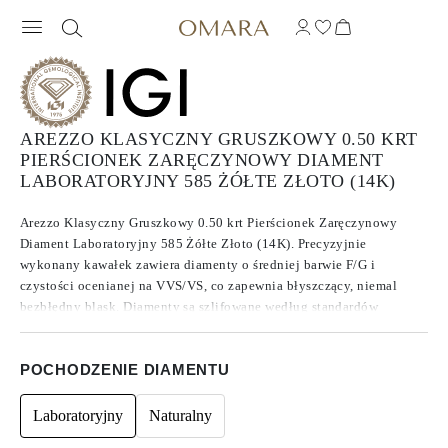
AREZZO KLASYCZNY GRUSZKOWY 0.50 KRT
PIERŚCIONEK ZARĘCZYNOWY DIAMENT
LABORATORYJNY 585 ŻÓŁTE ZŁOTO (14K)
Arezzo Klasyczny Gruszkowy 0.50 krt Pierścionek Zaręczynowy
Diament Laboratoryjny 585 Żółte Złoto (14K). Precyzyjnie
wykonany kawałek zawiera diamenty o średniej barwie F/G i
czystości ocenianej na VVS/VS, co zapewnia błyszczący, niemal
bezbłędny blask. Diamenty są szlifowane według standardów
Excellent do Ideal, co zwiększa ich brillance. Wykonane z
diamentów , które znane są ze swojej czystości i wyjątkowej jakości,
POCHODZENIE DIAMENTU
te kamienie nie wykazują fluorescencji.
Laboratoryjny
Naturalny