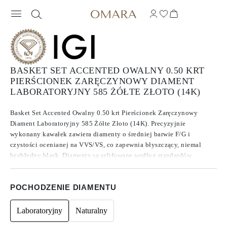
BASKET SET ACCENTED OWALNY 0.50 KRT
PIERŚCIONEK ZARĘCZYNOWY DIAMENT
LABORATORYJNY 585 ŻÓŁTE ZŁOTO (14K)
Basket Set Accented Owalny 0.50 krt Pierścionek Zaręczynowy
Diament Laboratoryjny 585 Żółte Złoto (14K). Precyzyjnie
wykonany kawałek zawiera diamenty o średniej barwie F/G i
czystości ocenianej na VVS/VS, co zapewnia błyszczący, niemal
bezbłędny blask. Diamenty są szlifowane według standardów
Excellent do Ideal, co zwiększa ich brillance. Wykonane z
diamentów , które znane są ze swojej czystości i wyjątkowej jakości,
POCHODZENIE DIAMENTU
te kamienie nie wykazują fluorescencji.
Laboratoryjny
Naturalny