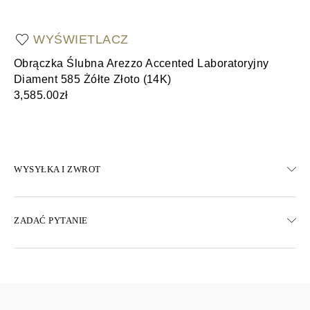
WYŚWIETLACZ
Obrączka Ślubna Arezzo Accented Laboratoryjny
Ob
Diament 585 Żółte Złoto (14K)
(1
3,585.00zł
3,
WYSYŁKA I ZWROT
WYSYŁKA
ZADAĆ PYTANIE
Darmowa dostawa 23 dni roboczych
Dostępne są również opcje dostawy ekspresowej
Dostarczamy do Austrii, Belgii, Bułgarii, Danii, Estonii, Finlandii,
Niemiec, Grecji, Węgier, Łotwy, Litwy, Luksemburga, Holandii,
Polski, Rumunii, Słowacji, Słowenii, Szwecji, Chorwacji, Francji,
Włoch, Portugalii i Hiszpanii.