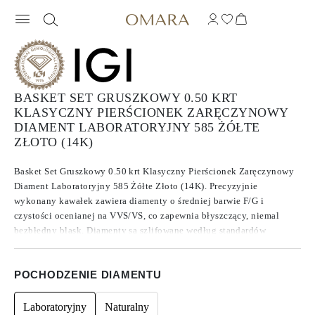
BASKET SET GRUSZKOWY 0.50 KRT
KLASYCZNY PIERŚCIONEK ZARĘCZYNOWY
DIAMENT LABORATORYJNY 585 ŻÓŁTE
ZŁOTO (14K)
Basket Set Gruszkowy 0.50 krt Klasyczny Pierścionek Zaręczynowy
Diament Laboratoryjny 585 Żółte Złoto (14K). Precyzyjnie
wykonany kawałek zawiera diamenty o średniej barwie F/G i
czystości ocenianej na VVS/VS, co zapewnia błyszczący, niemal
bezbłędny blask. Diamenty są szlifowane według standardów
Excellent do Ideal, co zwiększa ich brillance. Wykonane z
diamentów CVD typu IIa, które znane są ze swojej czystości i
POCHODZENIE DIAMENTU
wyjątkowej jakości, te kamienie nie wykazują fluorescencji.
Laboratoryjny
Naturalny