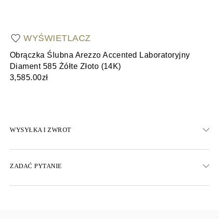
WYŚWIETLACZ
Obrączka Ślubna Arezzo Accented Laboratoryjny
Ob
Diament 585 Żółte Złoto (14K)
Żó
3,585.00zł
4,
WYSYŁKA I ZWROT
WYSYŁKA
ZADAĆ PYTANIE
Darmowa dostawa 23 dni roboczych
Dostępne są również opcje dostawy ekspresowej
Dostarczamy do Austrii, Belgii, Bułgarii, Danii, Estonii, Finlandii,
Niemiec, Grecji, Węgier, Łotwy, Litwy, Luksemburga, Holandii,
Polski, Rumunii, Słowacji, Słowenii, Szwecji, Chorwacji, Francji,