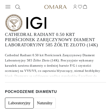
CATHEDRAL RADIANT 0.50 KRT
PIERŚCIONEK ZARĘCZYNOWY DIAMENT
LABORATORYJNY 585 ŻÓŁTE ZŁOTO (14K)
Cathedral Radiant 0.50 krt Pierścionek Zaręczynowy Diament
Laboratoryjny 585 Żółte Złoto (14K). Precyzyjnie wykonany
kawałek zawiera diamenty o średniej barwie F/G i czystości
ocenianej na VVS/VS, co zapewnia błyszczący, niemal bezbłędny
blask. Diamenty są szlifowane według standardów Excellent do
Ideal, co zwiększa ich brillance. Wykonane z diamentów , które
znane są ze swojej czystości i wyjątkowej jakości, te kamienie nie
POCHODZENIE DIAMENTU
wykazują fluorescencji.
Laboratoryjny
Naturalny