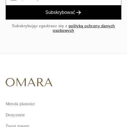
Subskrybować
Subskrybując zgadzasz się z
polityką ochrony danych
osobowych
Metoda płatności
Doręczenie
Zwrot towaru