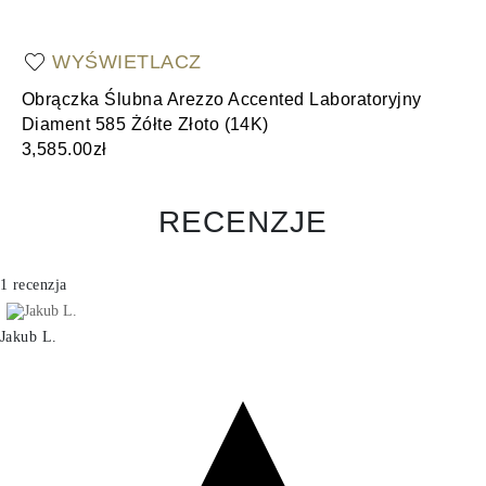
WYŚWIETLACZ
Obrączka Ślubna Arezzo Accented Laboratoryjny
Ob
Diament 585 Żółte Złoto (14K)
(1
3,585.00zł
3,
RECENZJE
1 recenzja
Jakub L.