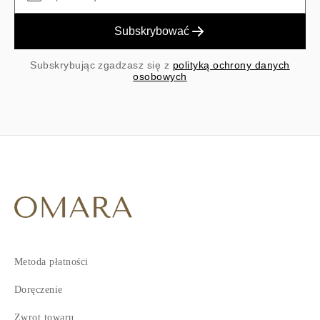
Subskrybować
Subskrybując zgadzasz się z
polityką ochrony danych
osobowych
Metoda płatności
Doręczenie
Zwrot towaru