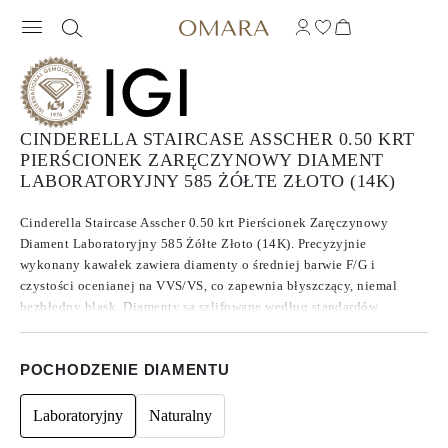
CINDERELLA STAIRCASE ASSCHER 0.50 KRT
PIERŚCIONEK ZARĘCZYNOWY DIAMENT
LABORATORYJNY 585 ŻÓŁTE ZŁOTO (14K)
Cinderella Staircase Asscher 0.50 krt Pierścionek Zaręczynowy
Diament Laboratoryjny 585 Żółte Złoto (14K). Precyzyjnie
wykonany kawałek zawiera diamenty o średniej barwie F/G i
czystości ocenianej na VVS/VS, co zapewnia błyszczący, niemal
bezbłędny blask. Diamenty są szlifowane według standardów
Excellent do Ideal, co zwiększa ich brillance. Wykonane z
diamentów , które znane są ze swojej czystości i wyjątkowej jakości,
POCHODZENIE DIAMENTU
te kamienie nie wykazują fluorescencji.
Laboratoryjny
Naturalny