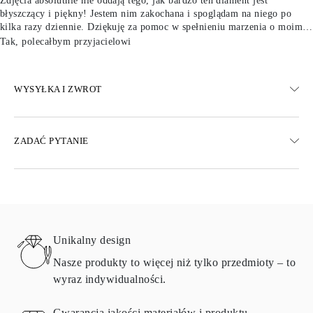
Zdjęcia absolutnie nie oddają tego, jak bardzo ten diament jest
błyszczący i piękny! Jestem nim zakochana i spoglądam na niego po
kilka razy dziennie. Dziękuję za pomoc w spełnieniu marzenia o moim
wymarzonym pierścionku!
Tak, polecałbym przyjacielowi
WYSYŁKA I ZWROT
WYSYŁKA
ZADAĆ PYTANIE
Darmowa dostawa 23 dni roboczych
Dostępne są również opcje dostawy ekspresowej
Dostarczamy do Austrii, Belgii, Bułgarii, Danii, Estonii, Finlandii,
Niemiec, Grecji, Węgier, Łotwy, Litwy, Luksemburga, Holandii,
Polski, Rumunii, Słowacji, Słowenii, Szwecji, Chorwacji, Francji,
Włoch, Portugalii i Hiszpanii.
Unikalny design
Aby uzyskać szczegółowe informacje na temat metod wysyłki,
kosztów i czasu dostawy, zapoznaj się z
często zadawanymi
Nasze produkty to więcej niż tylko przedmioty – to
pytaniami
dotyczącymi dostawy
wyraz indywidualności.
ZWRÓĆ I WYMIEŃ
Gwarancja jakości materiałów i produktu