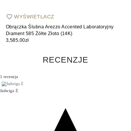
WYŚWIETLACZ
Obrączka Ślubna Arezzo Accented Laboratoryjny
Ob
Diament 585 Żółte Złoto (14K)
(1
3,585.00zł
3,
RECENZJE
1 recenzja
Jadwiga Ż.