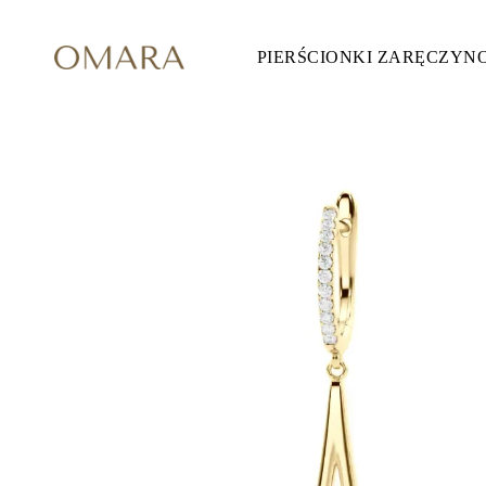
PIERŚCIONKI ZARĘCZYN
Pierścionki Zaręczynowe
STYL
Accented
Halo
Hidden Halo
Solitaire
Glam
Petite
Vintage
3 Kamieni
Zobacz Wszystkie
SZLIF KAMIENIA
Okrągły
Księżniczka
Poduszka
Owalny
Szmaragdowy
Markiza
Gruszka
Zobacz Wszystkie
METALY & KOLORY
Żółte Złoto