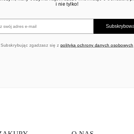
i nie tylko!
Subskrybow
Subskrybując zgadzasz się z
polityką ochrony danych osobowych
ZAKUPY
O NAS