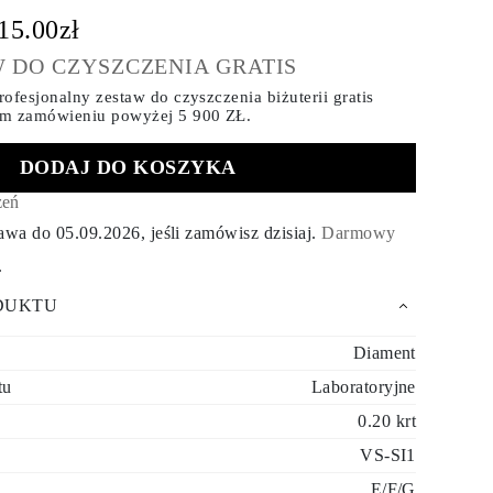
15.00zł
 DO CZYSZCZENIA GRATIS
ofesjonalny zestaw do czyszczenia biżuterii gratis
ym zamówieniu
powyżej 5 900 ZŁ.
DODAJ DO KOSZYKA
zeń
tawa do
05.09.2026
, jeśli zamówisz dzisiaj
.
Darmowy
.
DUKTU
Diament
tu
Laboratoryjne
0.20 krt
VS-SI1
E/F/G