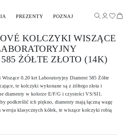
IA
PREZENTY
POZNAJ
OVÉ KOLCZYKI WISZĄCE
 LABORATORYJNY
585 ŻÓŁTE ZŁOTO (14K)
 Wiszące 0.20 krt Laboratoryjny Diament 585 Żółte
ające, te kolczyki wykonane są z żółtego złota i
jne diamenty w kolorze E/F/G i czystości VS/SI1.
aby podkreślić ich piękno, diamenty mają łączną wagę
 wersja klasycznych kółek, te wiszące kolczyki robią