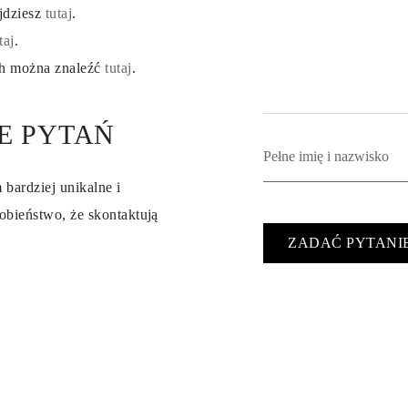
ajdziesz
tutaj
.
taj
.
ch można znaleźć
tutaj
.
E PYTAŃ
 bardziej unikalne i
obieństwo, że skontaktują
ZADAĆ PYTANI