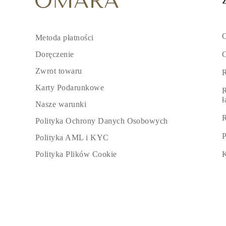
O
Metoda płatności
C
Doręczenie
Zwrot towaru
R
Karty Podarunkowe
R
Nasze warunki
R
Polityka Ochrony Danych Osobowych
P
Polityka AML i KYC
K
Polityka Plików Cookie