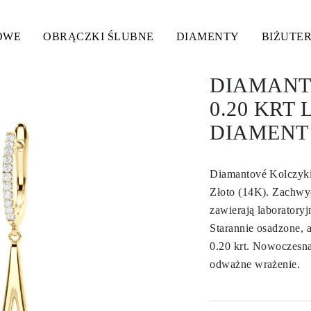
OWE
OBRĄCZKI ŚLUBNE
DIAMENTY
BIŻUTER
DIAMANT
0.20 KRT
DIAMENT 
Diamantové Kolczyki
Złoto (14K). Zachwyc
zawierają laboratory
Starannie osadzone, 
0.20 krt. Nowoczesna
odważne wrażenie.