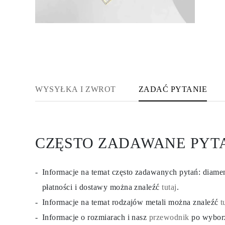
KATEGORIA
Pierśionki
Naszyjniki
Bransoletki
Kolczyki
Pielęgnacja Biżuterii
Zobacz Wszystkie
PIERŚIONKI
Pierścionki Zaręczynowe
Fashion
WYSYŁKA I ZWROT
ZADAĆ PYTANIE
Klasyczne
Litery
Kamienie Szlachetne
Zobacz Wszystkie
NASZYJNIKI
CZĘSTO ZADAWANE PYT
Solitaire
Kamienie Szlachetne
Litery
Liczby
Informacje na temat często zadawanych pytań: diam
Zobacz Wszystkie
BRANSOLETKI
płatności i dostawy można znaleźć
tutaj
.
Tennis
Informacje na temat rodzajów metali można znaleźć
t
Litery
Kamienie Szlachetne
Informacje o rozmiarach i nasz
przewodnik
po wybor
Zobacz Wszystkie