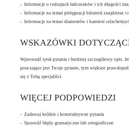
KOLCZYKI
Informacje o rodzajach łańcuszków i ich długości zn
Kolczyki Sztyfty
Informacje na temat pielęgnacji biżuterii znajdziesz
tu
Wiszące
Koła
Informacje na temat diamentów i kamieni szlachetny
Fashion
Zobacz Wszystkie
TYP METALU
WSKAZÓWKI DOTYCZĄC
Złota Biżuteria
Platynowa Biżuteria
Srebrna Biżuteria
Zobacz Wszystkie
Wprowadź tytuł pytania i bardziej szczegółowy opis. Im
PREZENTY
PREZENTY
pouczające jest Twoje pytanie, tym większe prawdopod
Pierścionki na Prezent
się z Tobą specjaliści.
Naszyjniki na Prezent
Kolczyki na Prezent
Bransoletki na Prezent
Zawieszki Charms
WIĘCEJ PODPOWIEDZI
Pielęgnacja biżuterii
Karta Podarunkowa
Zobacz Wszystkie
POZNAJ
Zadawaj krótkie i konstruktywne pytania
Edukacja
Sprawdź błędy gramatyczne lub ortograficzne
Przewodnik po Diamentach
Przelicznik Rozmiarów Diamentów