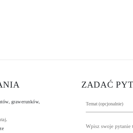
ANIA
ZADAĆ PYT
entów, grawerunków,
utaj
.
ze