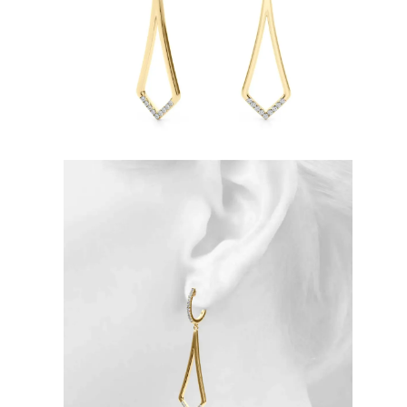
Naszyjniki
Bransoletki
Kolczyki
Zobacz Wszystkie
DIAMENTOWE PIERŚIONKI
Fashion
Klasyczne
Eternity
Litery
Zobacz Wszystkie
DIAMENTOWE NASZYJNIKI
Solitaire
Litery
Liczby
Zobacz Wszystkie
DIAMENTOWE BRANSOLETKI
Tennis
Zobacz Wszystkie
DIAMENTOWE KOLCZYKI
Kolczyki Sztyfty
Wiszące
Koła
Fashion
Zobacz Wszystkie
BIŻUTERIA