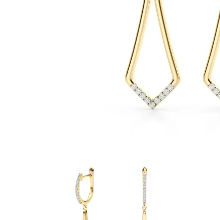
Białe Złoto
Różowe Złoto
950 Platyna
Zobacz Wszystkie
OBRĄCZKI ŚLUBNE
OBRĄCZKI ŚLUBNE DAMSKIE
Klasyczne
Eternity
Fashion
Simple
Zobacz Wszystkie
OBRĄCZKI ŚLUBNE MĘSKIE
Klasyczne
Fashion
Simple
Zobacz Wszystkie
METALY & KOLORY
Żółte Złoto
Białe Złoto
Różowe Złoto
Platyna 950
Zobacz Wszystkie
DIAMENTY
KATEGORIA
Pierśionki