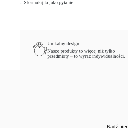
Sformułuj to jako pytanie
Certyfikacja
Rozmiary pierścionków i tabele
Rozmiary łańcuszków naszyjników
Rozmiary łańcuszków bransoletek
Rozmiary mankietów
Rodzaje Metali i Puncy
Personalizacja
Konkurencyjne ceny
Unikalny design
O nas
Najczęściej zadawane pytania
Nasze produkty to więcej niż tylko
Usługi
przedmioty – to wyraz indywidualności.
Projektowanie na zamówienie
Proces produkcji
Dostawa i czas realizacji
Nasza gwarancja
Zwroty
Naprawa i Przeróbka rozmiaru
Mapa zasięgu dostaw
Metody płatności
Pielęgnacja biżuterii
Bądź pier