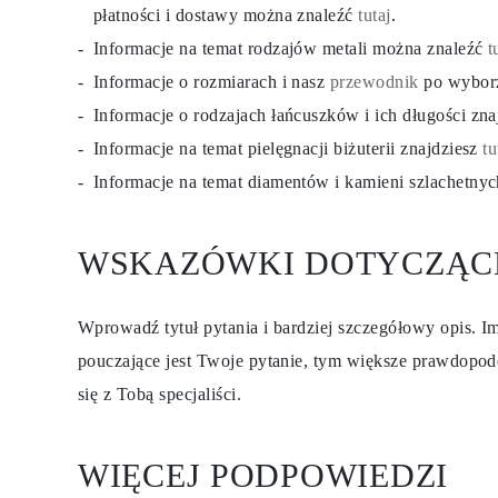
płatności i dostawy można znaleźć
tutaj
.
KOLCZYKI
Kolczyki Sztyfty
Informacje na temat rodzajów metali można znaleźć
t
Wiszące
Koła
Informacje o rozmiarach i nasz
przewodnik
po wybor
Fashion
Informacje o rodzajach łańcuszków i ich długości zn
Zobacz Wszystkie
TYP METALU
Informacje na temat pielęgnacji biżuterii znajdziesz
tu
Złota Biżuteria
Platynowa Biżuteria
Informacje na temat diamentów i kamieni szlachetny
Srebrna Biżuteria
Zobacz Wszystkie
PREZENTY
WSKAZÓWKI DOTYCZĄC
PREZENTY
Pierścionki na Prezent
Naszyjniki na Prezent
Kolczyki na Prezent
Wprowadź tytuł pytania i bardziej szczegółowy opis. Im
Bransoletki na Prezent
Zawieszki Charms
pouczające jest Twoje pytanie, tym większe prawdopod
Pielęgnacja biżuterii
się z Tobą specjaliści.
Karta Podarunkowa
Zobacz Wszystkie
POZNAJ
Edukacja
WIĘCEJ PODPOWIEDZI
Przewodnik po Diamentach
Przelicznik Rozmiarów Diamentów