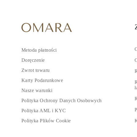
O
Metoda płatności
C
Doręczenie
Zwrot towaru
R
Karty Podarunkowe
R
Nasze warunki
R
Polityka Ochrony Danych Osobowych
P
Polityka AML i KYC
K
Polityka Plików Cookie