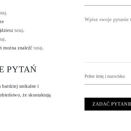
utaj
.
ze
ajdziesz
tutaj
.
taj
.
ch można znaleźć
tutaj
.
E PYTAŃ
 bardziej unikalne i
obieństwo, że skontaktują
ZADAĆ PYTANI