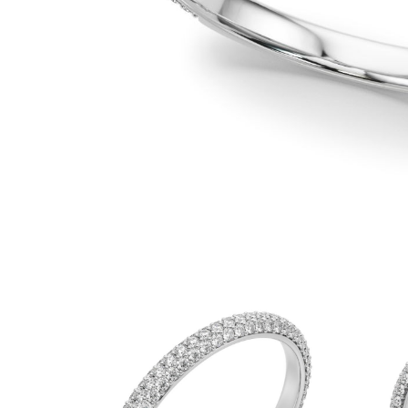
Białe Złoto
Różowe Złoto
950 Platyna
Zobacz Wszystkie
OBRĄCZKI ŚLUBNE
OBRĄCZKI ŚLUBNE DAMSKIE
Klasyczne
Eternity
Fashion
Simple
Zobacz Wszystkie
OBRĄCZKI ŚLUBNE MĘSKIE
Klasyczne
Fashion
Simple
Zobacz Wszystkie
METALY & KOLORY
Żółte Złoto
Białe Złoto
Różowe Złoto
Platyna 950
Zobacz Wszystkie
DIAMENTY
KATEGORIA
Pierśionki