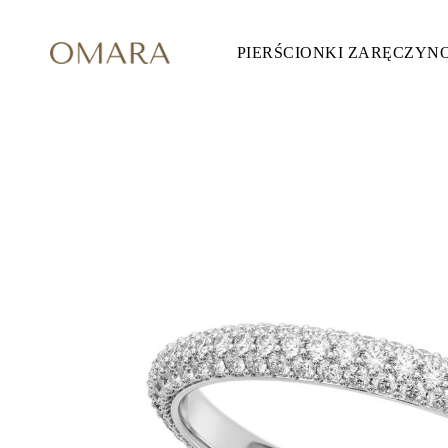
PIERŚCIONKI ZARĘCZYN
Pierścionki Zaręczynowe
STYL
Accented
Halo
Hidden Halo
Solitaire
Glam
Petite
Vintage
3 Kamieni
Zobacz Wszystkie
SZLIF KAMIENIA
Okrągły
Księżniczka
Poduszka
Owalny
Szmaragdowy
Markiza
Gruszka
Zobacz Wszystkie
METALY & KOLORY
Żółte Złoto