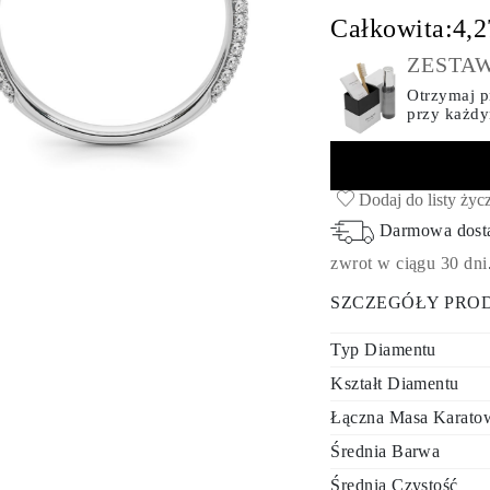
Całkowita:
4,2
ZESTAW
Otrzymaj pr
przy każd
Dodaj do listy życ
Darmowa dos
zwrot w ciągu 30 dni
SZCZEGÓŁY PRO
Typ Diamentu
Kształt Diamentu
Łączna Masa Karato
Średnia Barwa
Średnia Czystość