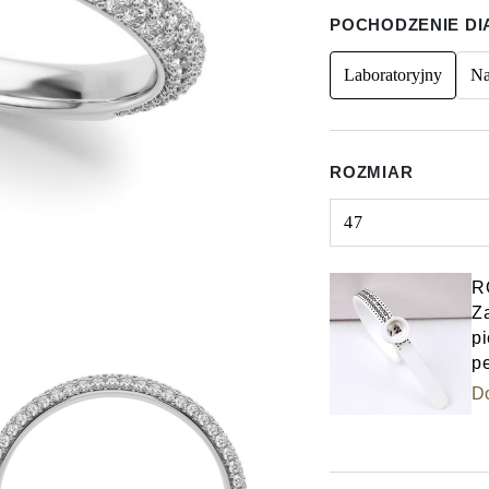
POCHODZENIE D
Laboratoryjny
Na
ROZMIAR
47
Select input
R
Z
pi
p
D