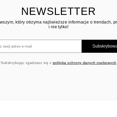
NEWSLETTER
wszym, który otrzyma najświeższe informacje o trendach, 
i nie tylko!
Subskrybow
Subskrybując zgadzasz się z
polityką ochrony danych osobowych