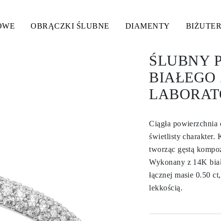
OWE
OBRĄCZKI ŚLUBNE
DIAMENTY
BIŻUTER
ŚLUBNY P
BIAŁEGO
LABORAT
Ciągła powierzchnia
świetlisty charakter.
tworząc gęstą kompozy
Wykonany z 14K białe
łącznej masie 0.50 c
lekkością.