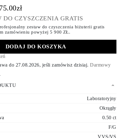
75.00zł
 DO CZYSZCZENIA GRATIS
ofesjonalny zestaw do czyszczenia biżuterii gratis
ym zamówieniu
powyżej 5 900 ZŁ.
DODAJ DO KOSZYKA
zeń
tawa do
27.08.2026
, jeśli zamówisz dzisiaj
.
Darmowy
.
DUKTU
Laboratoryjny
Okrągły
wa
0.50 ct
F/G
VVS/VS