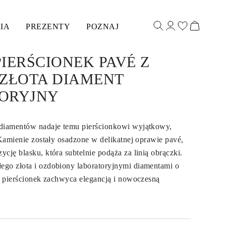
IA
PREZENTY
POZNAJ
IERŚCIONEK PAVÉ Z
 ZŁOTA DIAMENT
ORYJNY
 diamentów nadaje temu pierścionkowi wyjątkowy,
 Kamienie zostały osadzone w delikatnej oprawie pavé,
cję blasku, która subtelnie podąża za linią obrączki.
go złota i ozdobiony laboratoryjnymi diamentami o
t, pierścionek zachwyca elegancją i nowoczesną