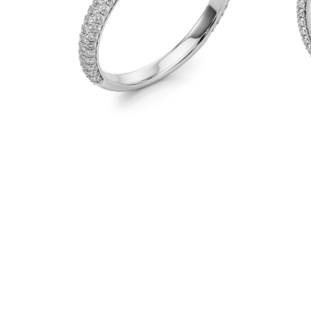
Naszyjniki
Bransoletki
Kolczyki
Zobacz Wszystkie
DIAMENTOWE PIERŚIONKI
Fashion
Klasyczne
Eternity
Litery
Zobacz Wszystkie
DIAMENTOWE NASZYJNIKI
Solitaire
Litery
Liczby
Zobacz Wszystkie
DIAMENTOWE BRANSOLETKI
Tennis
Zobacz Wszystkie
DIAMENTOWE KOLCZYKI
Kolczyki Sztyfty
Wiszące
Koła
Fashion
Zobacz Wszystkie
BIŻUTERIA