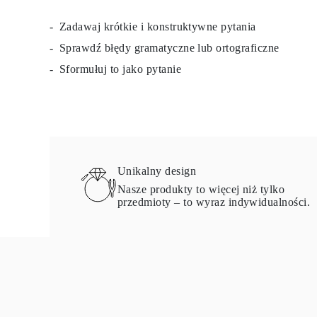
Certyfikacja
Rozmiary pierścionków i tabele
Zadawaj krótkie i konstruktywne pytania
Rozmiary łańcuszków naszyjników
Sprawdź błędy gramatyczne lub ortograficzne
Rozmiary łańcuszków bransoletek
Rozmiary mankietów
Sformułuj to jako pytanie
Rodzaje Metali i Puncy
Personalizacja
Konkurencyjne ceny
O nas
Najczęściej zadawane pytania
Usługi
Projektowanie na zamówienie
Proces produkcji
Unikalny design
Dostawa i czas realizacji
Nasze produkty to więcej niż tylko
Nasza gwarancja
przedmioty – to wyraz indywidualności.
Zwroty
Naprawa i Przeróbka rozmiaru
Mapa zasięgu dostaw
Metody płatności
Pielęgnacja biżuterii