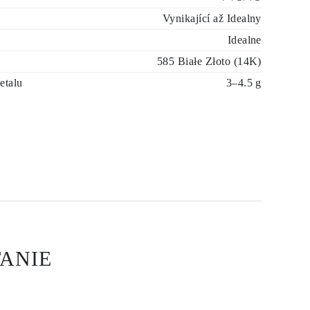
Vynikající až Idealny
Idealne
585 Białe Złoto (14K)
etalu
3–4.5 g
ANIE