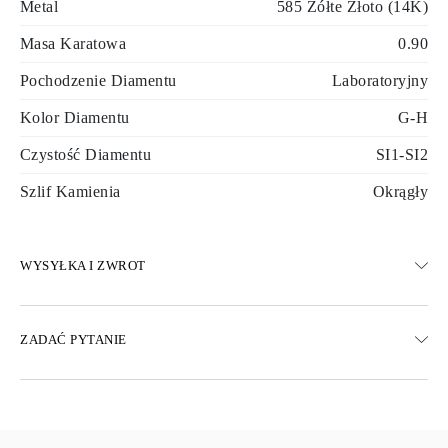
Metal
585 Żółte Złoto (14K)
Masa Karatowa
0.90
Pochodzenie Diamentu
Laboratoryjny
Kolor Diamentu
G-H
Czystość Diamentu
SI1-SI2
Szlif Kamienia
Okrągły
WYSYŁKA I ZWROT
WYSYŁKA
ZADAĆ PYTANIE
Darmowa dostawa 23 dni roboczych
Dostępne są również opcje dostawy ekspresowej
Dostarczamy do Austrii, Belgii, Bułgarii, Danii, Estonii, Finlandii,
Niemiec, Grecji, Węgier, Łotwy, Litwy, Luksemburga, Holandii,
Polski, Rumunii, Słowacji, Słowenii, Szwecji, Chorwacji, Francji,