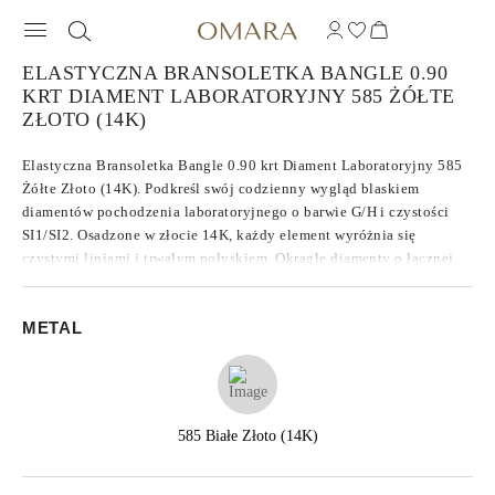
ELASTYCZNA BRANSOLETKA BANGLE 0.90
KRT DIAMENT LABORATORYJNY 585 ŻÓŁTE
ZŁOTO (14K)
Elastyczna Bransoletka Bangle 0.90 krt Diament Laboratoryjny 585
Żółte Złoto (14K). Podkreśl swój codzienny wygląd blaskiem
diamentów pochodzenia laboratoryjnego o barwie G/H i czystości
SI1/SI2. Osadzone w złocie 14K, każdy element wyróżnia się
czystymi liniami i trwałym połyskiem. Okrągłe diamenty o łącznej
masie 0.90 krt stanowią nowoczesne spojrzenie na klasyczny wybór.
METAL
585 Białe Złoto (14K)