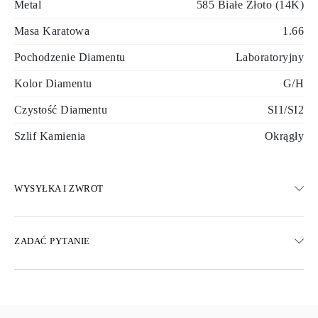
Metal
585 Białe Złoto (14K)
Masa Karatowa
1.66
Pochodzenie Diamentu
Laboratoryjny
Kolor Diamentu
G/H
Czystość Diamentu
SI1/SI2
Szlif Kamienia
Okrągły
WYSYŁKA I ZWROT
WYSYŁKA
ZADAĆ PYTANIE
Darmowa dostawa 23 dni roboczych
Dostępne są również opcje dostawy ekspresowej
Dostarczamy do Austrii, Belgii, Bułgarii, Danii, Estonii, Finlandii,
Niemiec, Grecji, Węgier, Łotwy, Litwy, Luksemburga, Holandii,
Polski, Rumunii, Słowacji, Słowenii, Szwecji, Chorwacji, Francji,