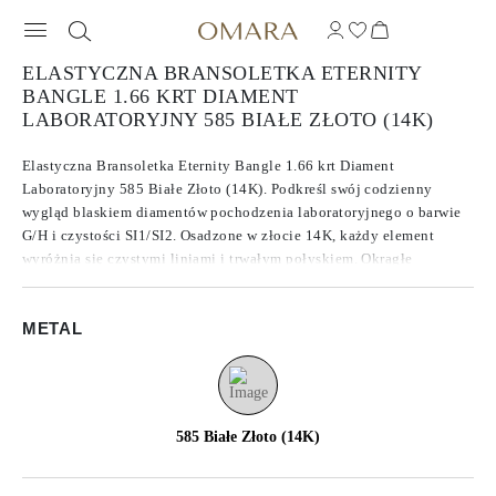
ELASTYCZNA BRANSOLETKA ETERNITY
BANGLE 1.66 KRT DIAMENT
LABORATORYJNY 585 BIAŁE ZŁOTO (14K)
Elastyczna Bransoletka Eternity Bangle 1.66 krt Diament
Laboratoryjny 585 Białe Złoto (14K). Podkreśl swój codzienny
wygląd blaskiem diamentów pochodzenia laboratoryjnego o barwie
G/H i czystości SI1/SI2. Osadzone w złocie 14K, każdy element
wyróżnia się czystymi liniami i trwałym połyskiem. Okrągłe
diamenty o łącznej masie 1.66 krt stanowią nowoczesne spojrzenie
na klasyczny wybór.
METAL
585 Białe Złoto (14K)