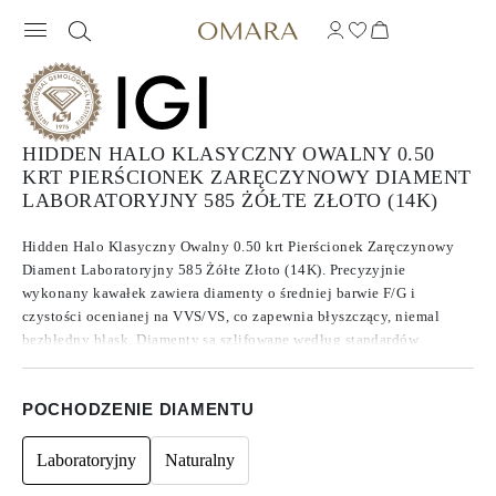
HIDDEN HALO KLASYCZNY OWALNY 0.50
KRT PIERŚCIONEK ZARĘCZYNOWY DIAMENT
LABORATORYJNY 585 ŻÓŁTE ZŁOTO (14K)
Hidden Halo Klasyczny Owalny 0.50 krt Pierścionek Zaręczynowy
Diament Laboratoryjny 585 Żółte Złoto (14K). Precyzyjnie
wykonany kawałek zawiera diamenty o średniej barwie F/G i
czystości ocenianej na VVS/VS, co zapewnia błyszczący, niemal
bezbłędny blask. Diamenty są szlifowane według standardów
Excellent do Ideal, co zwiększa ich brillance. Wykonane z
diamentów , które znane są ze swojej czystości i wyjątkowej jakości,
POCHODZENIE DIAMENTU
te kamienie nie wykazują fluorescencji.
Laboratoryjny
Naturalny