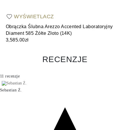
WYŚWIETLACZ
Obrączka Ślubna Arezzo Accented Laboratoryjny
Ob
Diament 585 Żółte Złoto (14K)
Żó
3,585.00zł
3,
RECENZJE
11 recenzje
Sebastian Ż.