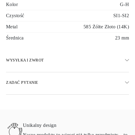
Kolor
G-H
Czystość
SI1-SI2
Metal
585 Żółte Złoto (14K)
Średnica
23 mm
WYSYŁKA I ZWROT
WYSYŁKA
ZADAĆ PYTANIE
Darmowa dostawa 23 dni roboczych
Dostępne są również opcje dostawy ekspresowej
Dostarczamy do Austrii, Belgii, Bułgarii, Danii, Estonii, Finlandii,
Niemiec, Grecji, Węgier, Łotwy, Litwy, Luksemburga, Holandii,
Polski, Rumunii, Słowacji, Słowenii, Szwecji, Chorwacji, Francji,
Włoch, Portugalii i Hiszpanii.
Unikalny design
Aby uzyskać szczegółowe informacje na temat metod wysyłki,
kosztów i czasu dostawy, zapoznaj się z
często zadawanymi
Nasze produkty to więcej niż tylko przedmioty – to