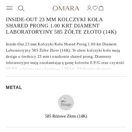
INSIDE-OUT 23 MM KOLCZYKI KOŁA
SHARED PRONG 1.00 KRT DIAMENT
LABORATORYJNY 585 ŻÓŁTE ZŁOTO (14K)
Inside-Out 23 mm Kolczyki Koła Shared Prong 1.00 krt Diament
Laboratoryjny 585 Żółte Złoto (14K). Te złote kolczyki koła mają
design o średnicy 23 mm i osadzenie shared prong. Diamenty
laboratoryjne mają oszałamiającą gamę kolorów E/F/G oraz czystość
VS/SI1, z łączną masą karatową 1.00 krt. Zdobienie obejmuje
zarówno wewnętrzną, jak i zewnętrzną stronę koła, tworząc
nieprzerwaną poświatę z każdego kąta.
METAL
585 Różowe Złoto (14K)