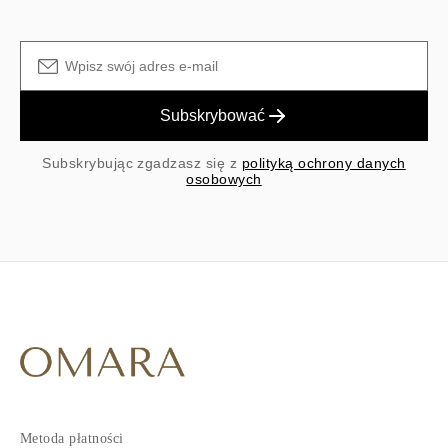
Subskrybować
Subskrybując zgadzasz się z
polityką ochrony danych
osobowych
Metoda płatności