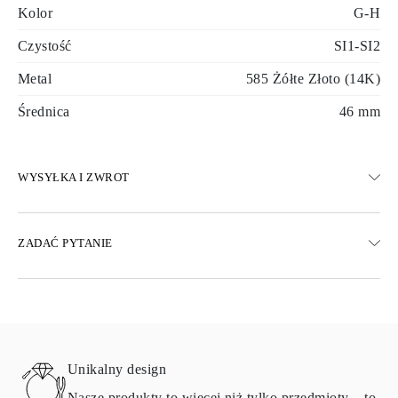
Kolor
G-H
Czystość
SI1-SI2
Metal
585 Żółte Złoto (14K)
Średnica
46 mm
WYSYŁKA I ZWROT
WYSYŁKA
ZADAĆ PYTANIE
Darmowa dostawa 23 dni roboczych
Dostępne są również opcje dostawy ekspresowej
Dostarczamy do Austrii, Belgii, Bułgarii, Danii, Estonii, Finlandii,
Niemiec, Grecji, Węgier, Łotwy, Litwy, Luksemburga, Holandii,
Polski, Rumunii, Słowacji, Słowenii, Szwecji, Chorwacji, Francji,
Włoch, Portugalii i Hiszpanii.
Unikalny design
Aby uzyskać szczegółowe informacje na temat metod wysyłki,
kosztów i czasu dostawy, zapoznaj się z
często zadawanymi
Nasze produkty to więcej niż tylko przedmioty – to