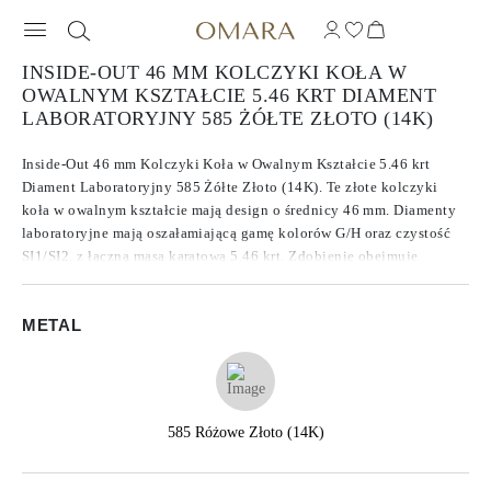
INSIDE-OUT 46 MM KOLCZYKI KOŁA W
OWALNYM KSZTAŁCIE 5.46 KRT DIAMENT
LABORATORYJNY 585 ŻÓŁTE ZŁOTO (14K)
Inside-Out 46 mm Kolczyki Koła w Owalnym Kształcie 5.46 krt
Diament Laboratoryjny 585 Żółte Złoto (14K). Te złote kolczyki
koła w owalnym kształcie mają design o średnicy 46 mm. Diamenty
laboratoryjne mają oszałamiającą gamę kolorów G/H oraz czystość
SI1/SI2, z łączną masą karatową 5.46 krt. Zdobienie obejmuje
zarówno wewnętrzną, jak i zewnętrzną stronę owalnych kół, tworząc
nieprzerwaną poświatę z każdego kąta.
METAL
585 Różowe Złoto (14K)