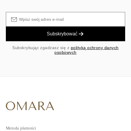
Subskrybować
Subskrybując zgadzasz się z
polityką ochrony danych
osobowych
Metoda płatności