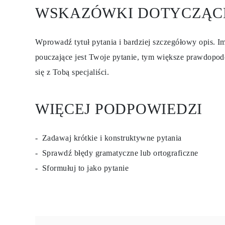
Certyfikacja
WSKAZÓWKI DOTYCZĄC
Rozmiary pierścionków i tabele
Rozmiary łańcuszków naszyjników
Rozmiary łańcuszków bransoletek
Wprowadź tytuł pytania i bardziej szczegółowy opis. Im
Rozmiary mankietów
Rodzaje Metali i Puncy
pouczające jest Twoje pytanie, tym większe prawdopod
Personalizacja
Konkurencyjne ceny
się z Tobą specjaliści.
O nas
Najczęściej zadawane pytania
Usługi
WIĘCEJ PODPOWIEDZI
Projektowanie na zamówienie
Proces produkcji
Dostawa i czas realizacji
Nasza gwarancja
Zadawaj krótkie i konstruktywne pytania
Zwroty
Naprawa i Przeróbka rozmiaru
Sprawdź błędy gramatyczne lub ortograficzne
Mapa zasięgu dostaw
Sformułuj to jako pytanie
Metody płatności
Pielęgnacja biżuterii