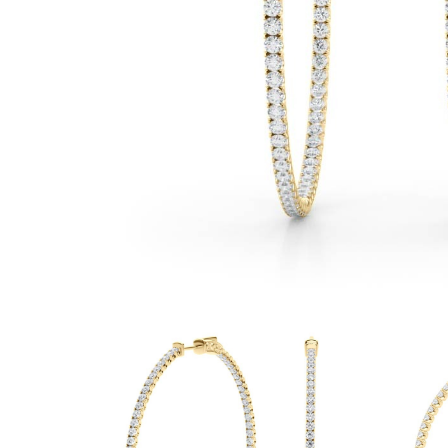
Białe Złoto
Różowe Złoto
950 Platyna
Zobacz Wszystkie
OBRĄCZKI ŚLUBNE
OBRĄCZKI ŚLUBNE DAMSKIE
Klasyczne
Eternity
Fashion
Simple
Zobacz Wszystkie
OBRĄCZKI ŚLUBNE MĘSKIE
Klasyczne
Fashion
Simple
Zobacz Wszystkie
METALY & KOLORY
Żółte Złoto
Białe Złoto
Różowe Złoto
Platyna 950
Zobacz Wszystkie
DIAMENTY
KATEGORIA
Pierśionki