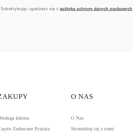
Subskrybując zgadzasz się z
polityką ochrony danych osobowych
ZAKUPY
O NAS
bsługa klienta
O Nas
zęsto Zadawane Pytania
Skontaktuj się z nami