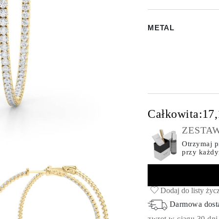
METAL
Całkowita:
17
ZESTAW
Otrzymaj pr
przy każd
Dodaj do listy życ
Darmowa dos
zwrot w ciągu 30 dni