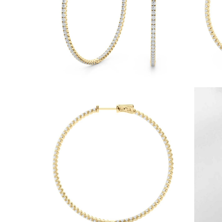
Naszyjniki
Bransoletki
Kolczyki
Zobacz Wszystkie
DIAMENTOWE PIERŚIONKI
Fashion
Klasyczne
Eternity
Litery
Zobacz Wszystkie
DIAMENTOWE NASZYJNIKI
Solitaire
Litery
Liczby
Zobacz Wszystkie
DIAMENTOWE BRANSOLETKI
Tennis
Zobacz Wszystkie
DIAMENTOWE KOLCZYKI
Kolczyki Sztyfty
Wiszące
Koła
Fashion
Zobacz Wszystkie
BIŻUTERIA