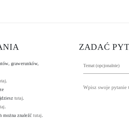
ANIA
ZADAĆ PYT
entów, grawerunków,
utaj
.
ze
ajdziesz
tutaj
.
taj
.
ch można znaleźć
tutaj
.