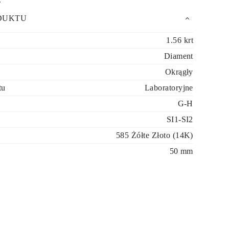
DUKTU
1.56 krt
Diament
Okrągły
tu
Laboratoryjne
G-H
SI1-SI2
585 Żółte Złoto (14K)
50 mm