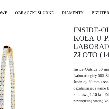
OWE
OBRĄCZKI ŚLUBNE
DIAMENTY
BIŻUTER
INSIDE-O
KOŁA U-P
LABORAT
ZŁOTO (1
Inside-Outside 50 m
Laboratoryjny 585 Żó
średnicy 50 mm i osa
oszałamiającą gamę k
karatową 1.56 krt. Z
zewnętrzną stronę ko