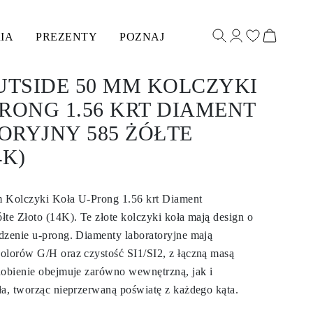
IA
PREZENTY
POZNAJ
UTSIDE 50 MM KOLCZYKI
RONG 1.56 KRT DIAMENT
ORYJNY 585 ŻÓŁTE
4K)
m Kolczyki Koła U-Prong 1.56 krt Diament
łte Złoto (14K). Te złote kolczyki koła mają design o
dzenie u-prong. Diamenty laboratoryjne mają
olorów G/H oraz czystość SI1/SI2, z łączną masą
dobienie obejmuje zarówno wewnętrzną, jak i
ła, tworząc nieprzerwaną poświatę z każdego kąta.