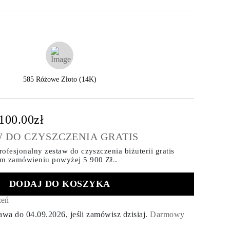
585 Różowe Złoto (14K)
,100.00zł
 DO CZYSZCZENIA GRATIS
ofesjonalny zestaw do czyszczenia biżuterii gratis
ym zamówieniu
powyżej 5 900 ZŁ.
DODAJ DO KOSZYKA
zeń
tawa do
04.09.2026
, jeśli zamówisz dzisiaj
.
Darmowy
.