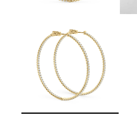
KATEGORIA
Pierśionki
Naszyjniki
Bransoletki
Kolczyki
Pielęgnacja Biżuterii
Zobacz Wszystkie
PIERŚIONKI
Pierścionki Zaręczynowe
Fashion
Klasyczne
Litery
Kamienie Szlachetne
Zobacz Wszystkie
NASZYJNIKI
Solitaire
Kamienie Szlachetne
Litery
Liczby
Zobacz Wszystkie
BRANSOLETKI
Tennis
Litery
Kamienie Szlachetne
Zobacz Wszystkie