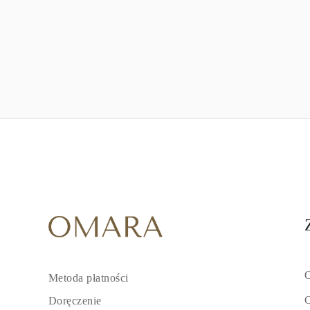
O
Metoda płatności
C
Doręczenie