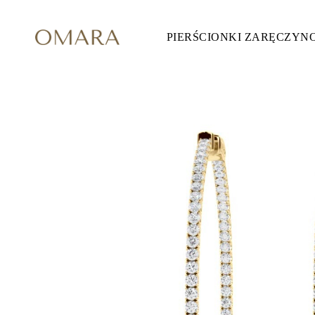
PIERŚCIONKI ZARĘCZYN
Pierścionki Zaręczynowe
STYL
Accented
Halo
Hidden Halo
Solitaire
Glam
Petite
Vintage
3 Kamieni
Zobacz Wszystkie
SZLIF KAMIENIA
Okrągły
Księżniczka
Poduszka
Owalny
Szmaragdowy
Markiza
Gruszka
Zobacz Wszystkie
METALY & KOLORY
Żółte Złoto