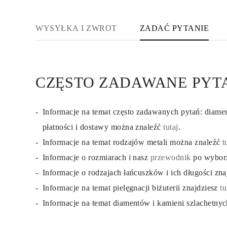
KOLCZYKI
Kolczyki Sztyfty
Wiszące
WYSYŁKA I ZWROT
ZADAĆ PYTANIE
Koła
Fashion
Zobacz Wszystkie
TYP METALU
Złota Biżuteria
CZĘSTO ZADAWANE PYT
Platynowa Biżuteria
Srebrna Biżuteria
Zobacz Wszystkie
PREZENTY
Informacje na temat często zadawanych pytań: diam
PREZENTY
Pierścionki na Prezent
płatności i dostawy można znaleźć
tutaj
.
Naszyjniki na Prezent
Informacje na temat rodzajów metali można znaleźć
t
Kolczyki na Prezent
Bransoletki na Prezent
Informacje o rozmiarach i nasz
przewodnik
po wybor
Zawieszki Charms
Pielęgnacja biżuterii
Informacje o rodzajach łańcuszków i ich długości zn
Karta Podarunkowa
Informacje na temat pielęgnacji biżuterii znajdziesz
tu
Zobacz Wszystkie
POZNAJ
Informacje na temat diamentów i kamieni szlachetny
Edukacja
Przewodnik po Diamentach
Przelicznik Rozmiarów Diamentów