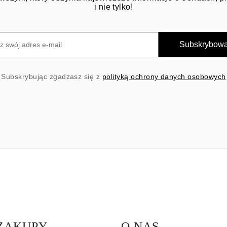
i nie tylko!
Subskrybow
Subskrybując zgadzasz się z
polityką ochrony danych osobowych
ZAKUPY
O NAS