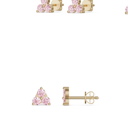
Naszyjniki
Bransoletki
Kolczyki
Zobacz Wszystkie
DIAMENTOWE PIERŚIONKI
Fashion
Klasyczne
Eternity
Litery
Zobacz Wszystkie
DIAMENTOWE NASZYJNIKI
Solitaire
Litery
Liczby
Zobacz Wszystkie
DIAMENTOWE BRANSOLETKI
Tennis
Zobacz Wszystkie
DIAMENTOWE KOLCZYKI
Kolczyki Sztyfty
Wiszące
Koła
Fashion
Zobacz Wszystkie
BIŻUTERIA