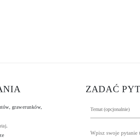
ANIA
ZADAĆ PYT
entów, grawerunków,
utaj
.
ze