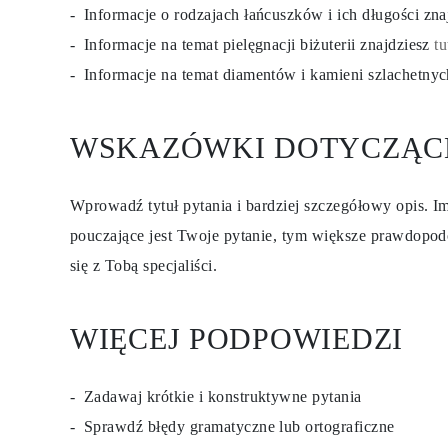
KOLCZYKI
Informacje o rodzajach łańcuszków i ich długości zn
Kolczyki Sztyfty
Informacje na temat pielęgnacji biżuterii znajdziesz
tu
Wiszące
Koła
Informacje na temat diamentów i kamieni szlachetny
Fashion
Zobacz Wszystkie
TYP METALU
WSKAZÓWKI DOTYCZĄC
Złota Biżuteria
Platynowa Biżuteria
Srebrna Biżuteria
Zobacz Wszystkie
Wprowadź tytuł pytania i bardziej szczegółowy opis. Im
PREZENTY
PREZENTY
pouczające jest Twoje pytanie, tym większe prawdopod
Pierścionki na Prezent
się z Tobą specjaliści.
Naszyjniki na Prezent
Kolczyki na Prezent
Bransoletki na Prezent
Zawieszki Charms
WIĘCEJ PODPOWIEDZI
Pielęgnacja biżuterii
Karta Podarunkowa
Zobacz Wszystkie
POZNAJ
Zadawaj krótkie i konstruktywne pytania
Edukacja
Sprawdź błędy gramatyczne lub ortograficzne
Przewodnik po Diamentach
Przelicznik Rozmiarów Diamentów