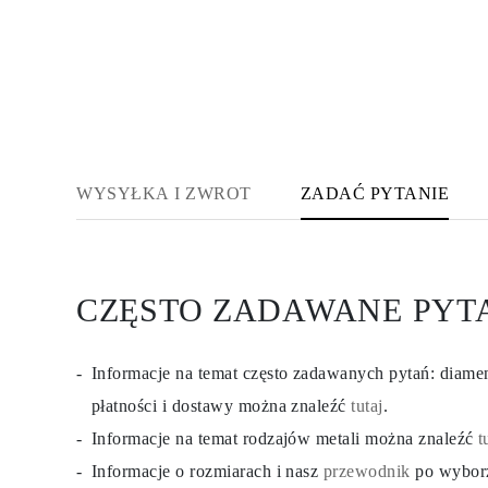
KATEGORIA
Pierśionki
Naszyjniki
Bransoletki
Kolczyki
Pielęgnacja Biżuterii
Zobacz Wszystkie
PIERŚIONKI
Pierścionki Zaręczynowe
Fashion
WYSYŁKA I ZWROT
ZADAĆ PYTANIE
Klasyczne
Litery
Kamienie Szlachetne
Zobacz Wszystkie
NASZYJNIKI
CZĘSTO ZADAWANE PYT
Solitaire
Kamienie Szlachetne
Litery
Liczby
Informacje na temat często zadawanych pytań: diam
Zobacz Wszystkie
BRANSOLETKI
płatności i dostawy można znaleźć
tutaj
.
Tennis
Informacje na temat rodzajów metali można znaleźć
t
Litery
Kamienie Szlachetne
Informacje o rozmiarach i nasz
przewodnik
po wybor
Zobacz Wszystkie