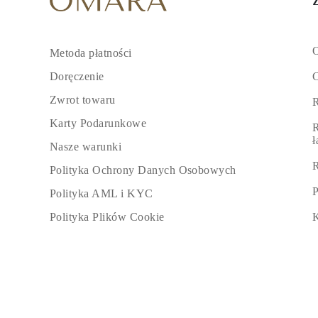
O
Metoda płatności
C
Doręczenie
Zwrot towaru
R
Karty Podarunkowe
R
Nasze warunki
R
Polityka Ochrony Danych Osobowych
P
Polityka AML i KYC
K
Polityka Plików Cookie