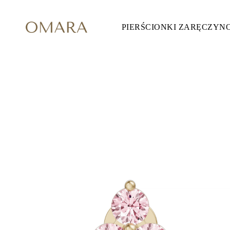
PIERŚCIONKI ZARĘCZYN
Pierścionki Zaręczynowe
STYL
Accented
Halo
Hidden Halo
Solitaire
Glam
Petite
Vintage
3 Kamieni
Zobacz Wszystkie
SZLIF KAMIENIA
Okrągły
Księżniczka
Poduszka
Owalny
Szmaragdowy
Markiza
Gruszka
Zobacz Wszystkie
METALY & KOLORY
Żółte Złoto