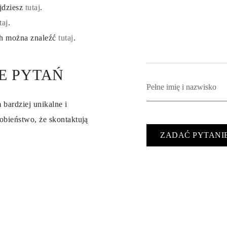
ajdziesz
tutaj
.
taj
.
ch można znaleźć
tutaj
.
E PYTAŃ
 bardziej unikalne i
obieństwo, że skontaktują
ZADAĆ PYTANI