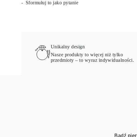
Sformułuj to jako pytanie
Certyfikacja
Rozmiary pierścionków i tabele
Rozmiary łańcuszków naszyjników
Rozmiary łańcuszków bransoletek
Rozmiary mankietów
Rodzaje Metali i Puncy
Personalizacja
Konkurencyjne ceny
Unikalny design
O nas
Najczęściej zadawane pytania
Nasze produkty to więcej niż tylko
Usługi
przedmioty – to wyraz indywidualności.
Projektowanie na zamówienie
Proces produkcji
Dostawa i czas realizacji
Nasza gwarancja
Zwroty
Naprawa i Przeróbka rozmiaru
Mapa zasięgu dostaw
Metody płatności
Pielęgnacja biżuterii
Bądź pier