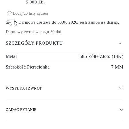
5 900 ZŁ.
Dodaj do listy życzeń
Darmowa dostawa do
30.08.2026
, jeśli zamówisz dzisiaj
.
Darmowy zwrot w ciągu 30 dni
.
SZCZEGÓŁY PRODUKTU
Metal
585 Żółte Złoto (14K)
Szerokość Pierścionka
7 MM
WYSYŁKA I ZWROT
WYSYŁKA
ZADAĆ PYTANIE
Darmowa dostawa 23 dni roboczych
Dostępne są również opcje dostawy ekspresowej
Dostarczamy do Austrii, Belgii, Bułgarii, Danii, Estonii, Finlandii,