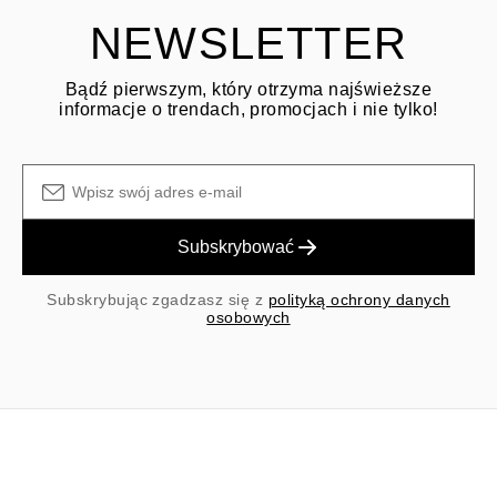
wysyłki/obsługi przy zakupie pierwotnym nie podlegają zwrotowi.
NEWSLETTER
Bądź pierwszym, który otrzyma najświeższe
informacje o trendach, promocjach i nie tylko!
Subskrybować
Subskrybując zgadzasz się z
polityką ochrony danych
osobowych