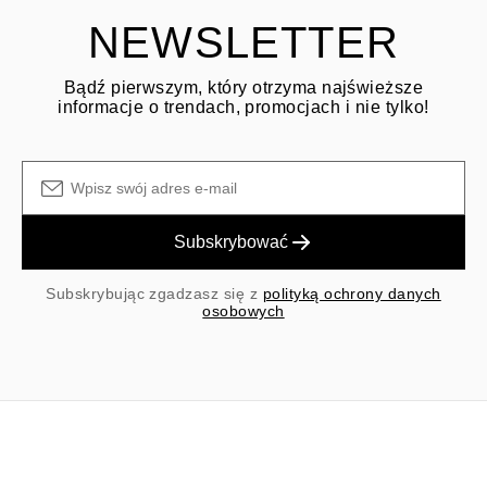
wysyłki/obsługi przy zakupie pierwotnym nie podlegają zwrotowi.
NEWSLETTER
Bądź pierwszym, który otrzyma najświeższe
informacje o trendach, promocjach i nie tylko!
Subskrybować
Subskrybując zgadzasz się z
polityką ochrony danych
osobowych