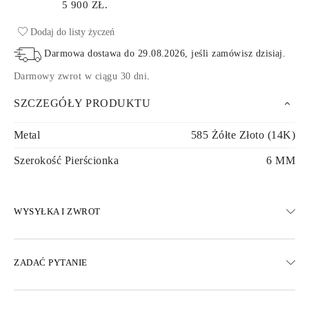
5 900 ZŁ.
Dodaj do listy życzeń
Darmowa dostawa do
29.08.2026
, jeśli zamówisz dzisiaj
.
Darmowy zwrot w ciągu 30 dni
.
SZCZEGÓŁY PRODUKTU
Metal
585 Żółte Złoto (14K)
Szerokość Pierścionka
6 MM
WYSYŁKA I ZWROT
WYSYŁKA
ZADAĆ PYTANIE
Darmowa dostawa 23 dni roboczych
Dostępne są również opcje dostawy ekspresowej
Dostarczamy do Austrii, Belgii, Bułgarii, Danii, Estonii, Finlandii,