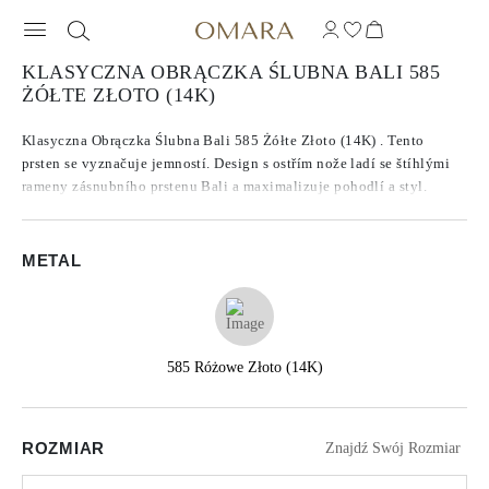
KLASYCZNA OBRĄCZKA ŚLUBNA BALI 585
ŻÓŁTE ZŁOTO (14K)
Klasyczna Obrączka Ślubna Bali 585 Żółte Złoto (14K) . Tento
prsten se vyznačuje jemností. Design s ostřím nože ladí se štíhlými
rameny zásnubního prstenu Bali a maximalizuje pohodlí a styl.
METAL
585 Różowe Złoto (14K)
ROZMIAR
Znajdź Swój Rozmiar