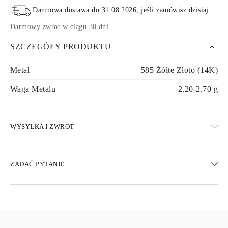
Darmowa dostawa do
31.08.2026
, jeśli zamówisz dzisiaj
.
Darmowy zwrot w ciągu 30 dni
.
SZCZEGÓŁY PRODUKTU
Metal
585 Żółte Złoto (14K)
Waga Metalu
2.20-2.70 g
WYSYŁKA I ZWROT
WYSYŁKA
ZADAĆ PYTANIE
Darmowa dostawa 23 dni roboczych
Dostępne są również opcje dostawy ekspresowej
Dostarczamy do Austrii, Belgii, Bułgarii, Danii, Estonii, Finlandii,
Niemiec, Grecji, Węgier, Łotwy, Litwy, Luksemburga, Holandii,
Polski, Rumunii, Słowacji, Słowenii, Szwecji, Chorwacji, Francji,