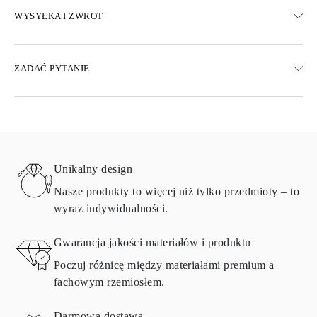
WYSYŁKA I ZWROT
WYSYŁKA
ZADAĆ PYTANIE
Darmowa dostawa 23 dni roboczych
Dostępne są również opcje dostawy ekspresowej
Dostarczamy do Austrii, Belgii, Bułgarii, Danii, Estonii, Finlandii,
Niemiec, Grecji, Węgier, Łotwy, Litwy, Luksemburga, Holandii,
Polski, Rumunii, Słowacji, Słowenii, Szwecji, Chorwacji, Francji,
Włoch, Portugalii i Hiszpanii.
Unikalny design
Aby uzyskać szczegółowe informacje na temat metod wysyłki,
kosztów i czasu dostawy, zapoznaj się z
często zadawanymi
Nasze produkty to więcej niż tylko przedmioty – to
pytaniami
dotyczącymi dostawy
wyraz indywidualności.
ZWRÓĆ I WYMIEŃ
Gwarancja jakości materiałów i produktu
Poczuj różnicę między materiałami premium a
Wszystkie produkty Omara wykonywane są na zamówienie,
fachowym rzemiosłem.
zgodnie z wymaganiami klienta. Produkty mogą zostać zwrócone
tylko wtedy, gdy nie spełniają wymagań i standardów
Darmowa dostawa
jakościowych. W takim przypadku produkt można zwrócić w ciągu