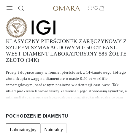
KLASYCZNY PIERŚCIONEK ZARĘCZYNOWY Z
SZLIFEM SZMARAGDOWYM 0.50 CT EAST-
WEST DIAMENT LABORATORYJNY 585 ŻÓŁTE
ZŁOTO (14K)
Prosty i dopracowany w formie, pierścionek z 14-karatowego żółtego
złota skupia uwagę na diamentcie o masie 0.50 ct w szlifie
szmaragdowym, osadzonym poziomo w orientacji east–west. Taki
układ podkreśla liniowe fasety kamienia i jego stonowaną symetrię, a
minimalistyczna oprawa koszyczkowa oraz gładka obrączka tworzą
czystą, nowoczesną sylwetkę o naturalnej lekkości i harmonii.
POCHODZENIE DIAMENTU
Laboratoryjny
Naturalny