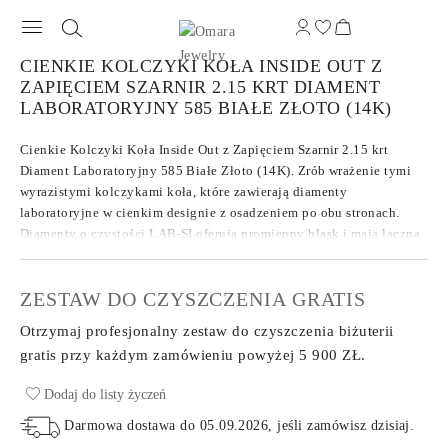
CIENKIE KOLCZYKI KOŁA INSIDE OUT Z
ZAPIĘCIEM SZARNIR 2.15 KRT DIAMENT
LABORATORYJNY 585 BIAŁE ZŁOTO (14K)
Cienkie Kolczyki Koła Inside Out z Zapięciem Szarnir 2.15 krt
Diament Laboratoryjny 585 Białe Złoto (14K). Zrób wrażenie tymi
wyrazistymi kolczykami koła, które zawierają diamenty
laboratoryjne w cienkim designie z osadzeniem po obu stronach.
Diamenty o czystości LAB-SI oferują promienny blask i mają łączną
masę karatową 2.15 krt. Osadzone są po wewnętrznej i zewnętrznej
stronie koła, tworząc nieprzerwany blask z każdego kąta.
ZESTAW DO CZYSZCZENIA GRATIS
Otrzymaj profesjonalny zestaw do czyszczenia biżuterii
gratis przy każdym zamówieniu
powyżej 5 900 ZŁ.
Dodaj do listy życzeń
Darmowa dostawa do
05.09.2026
, jeśli zamówisz dzisiaj
.