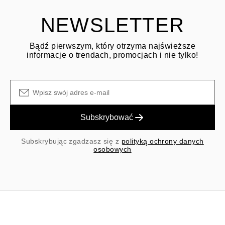
Klient jest odpowiedzialny za koszty wysyłki zwrotnej, a koszty
wysyłki/obsługi przy zakupie pierwotnym nie podlegają zwrotowi.
NEWSLETTER
Bądź pierwszym, który otrzyma najświeższe
informacje o trendach, promocjach i nie tylko!
Subskrybować
Subskrybując zgadzasz się z
polityką ochrony danych
osobowych