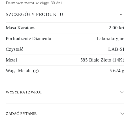
Darmowy zwrot w ciągu 30 dni
.
SZCZEGÓŁY PRODUKTU
Masa Karatowa
2.00 krt
Pochodzenie Diamentu
Laboratoryjne
Czystość
LAB-SI
Metal
585 Białe Złoto (14K)
Waga Metalu (g)
5.624 g
WYSYŁKA I ZWROT
WYSYŁKA
ZADAĆ PYTANIE
Darmowa dostawa 23 dni roboczych
Dostępne są również opcje dostawy ekspresowej