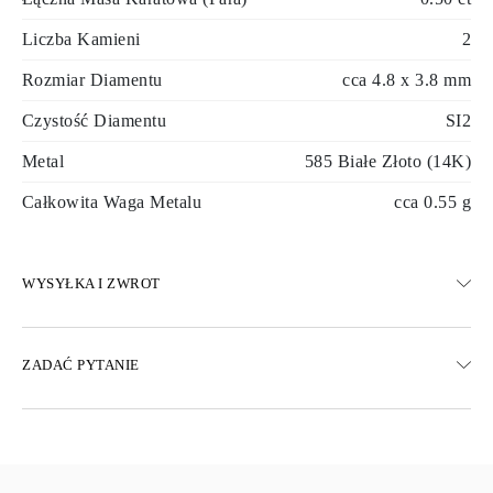
Liczba Kamieni
2
Rozmiar Diamentu
cca 4.8 x 3.8 mm
Czystość Diamentu
SI2
Metal
585 Białe Złoto (14K)
Całkowita Waga Metalu
cca 0.55 g
WYSYŁKA I ZWROT
WYSYŁKA
ZADAĆ PYTANIE
Darmowa dostawa 23 dni roboczych
Dostępne są również opcje dostawy ekspresowej
Dostarczamy do Austrii, Belgii, Bułgarii, Danii, Estonii, Finlandii,
Niemiec, Grecji, Węgier, Łotwy, Litwy, Luksemburga, Holandii,
Polski, Rumunii, Słowacji, Słowenii, Szwecji, Chorwacji, Francji,