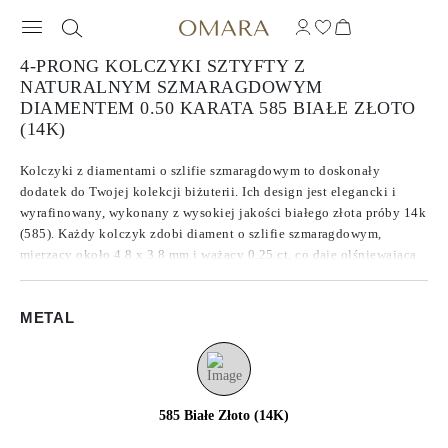
4-PRONG KOLCZYKI SZTYFTY Z
NATURALNYM SZMARAGDOWYM
DIAMENTEM 0.50 KARATA 585 BIAŁE ZŁOTO
(14K)
Kolczyki z diamentami o szlifie szmaragdowym to doskonały
dodatek do Twojej kolekcji biżuterii. Ich design jest elegancki i
wyrafinowany, wykonany z wysokiej jakości białego złota próby 14k
(585). Każdy kolczyk zdobi diament o szlifie szmaragdowym,
mierzący około 4.8 x 3.8 mm i ważący 0.25 ct, co daje olśniewającą
łączną masę 0.50 ct dla pary. Diamenty pochodzą z naturalnego
źródła i charakteryzują się czystością SI2, co zapewnia ich
METAL
wyjątkowy blask i iskrzenie. To idealny dodatek na każdą okazję.
585 Białe Złoto (14K)