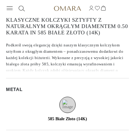
KLASYCZNE KOLCZYKI SZTYFTY Z
NATURALNYM OKRĄGŁYM DIAMENTEM 0.50
KARATA IN 585 BIAŁE ZŁOTO (14K)
Podkreśl swoją elegancję dzięki naszym klasycznym kolczykom
sztyftom z okrągłym diamentem – ponadczasowemu dodatkowi do
każdej kolekcji biżuterii. Wykonane z precyzją z wysokiej jakości
białego złota próby 585, kolczyki emanują wyrafinowaniem i
urokiem. Każdy kolczyk zdobi olśniewający okrągły diament o
masie 0,25 ct, co daje łączną masę 0,50 ct dla pary. Diamenty
pochodzą z naturalnego źródła i charakteryzują się czystością SI2,
METAL
która zapewnia wyjątkowy blask i efektowną iskrę.
585 Białe Złoto (14K)