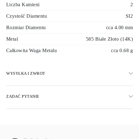
Liczba Kamieni
2
Czystość Diamentu
SI2
Rozmiar Diamentu
cca 4.00 mm
Metal
585 Białe Złoto (14K)
Całkowita Waga Metalu
cca 0.68 g
WYSYŁKA I ZWROT
WYSYŁKA
ZADAĆ PYTANIE
Darmowa dostawa 23 dni roboczych
Dostępne są również opcje dostawy ekspresowej
Dostarczamy do Austrii, Belgii, Bułgarii, Danii, Estonii, Finlandii,
Niemiec, Grecji, Węgier, Łotwy, Litwy, Luksemburga, Holandii,
Polski, Rumunii, Słowacji, Słowenii, Szwecji, Chorwacji, Francji,
Włoch, Portugalii i Hiszpanii.