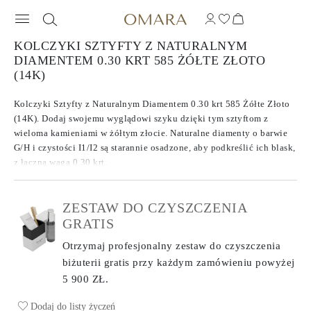
KOLCZYKI SZTYFTY Z NATURALNYM
DIAMENTEM 0.30 KRT 585 ŻÓŁTE ZŁOTO
(14K)
Kolczyki Sztyfty z Naturalnym Diamentem 0.30 krt 585 Żółte Złoto
(14K). Dodaj swojemu wyglądowi szyku dzięki tym sztyftom z
wieloma kamieniami w żółtym złocie. Naturalne diamenty o barwie
G/H i czystości I1/I2 są starannie osadzone, aby podkreślić ich blask,
z łączną wagą 0.30 krt.
ZESTAW DO CZYSZCZENIA
GRATIS
Otrzymaj profesjonalny zestaw do czyszczenia
biżuterii gratis przy każdym zamówieniu
powyżej
5 900 ZŁ.
Dodaj do listy życzeń