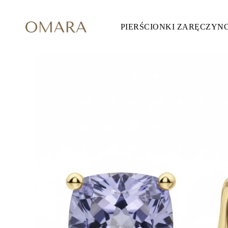
PIERŚCIONKI ZARĘCZYN
Pierścionki Zaręczynowe
STYL
Accented
Halo
Hidden Halo
Solitaire
Glam
Petite
Vintage
3 Kamieni
Zobacz Wszystkie
SZLIF KAMIENIA
Okrągły
Księżniczka
Poduszka
Owalny
Szmaragdowy
Markiza
Gruszka
Zobacz Wszystkie
METALY & KOLORY
Żółte Złoto