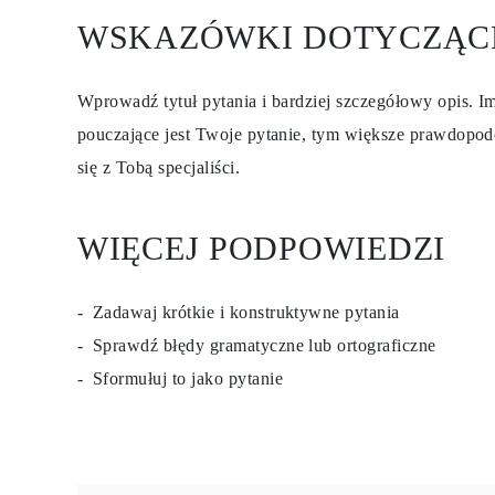
KOLCZYKI
WSKAZÓWKI DOTYCZĄC
Kolczyki Sztyfty
Wiszące
Koła
Fashion
Wprowadź tytuł pytania i bardziej szczegółowy opis. Im
Zobacz Wszystkie
pouczające jest Twoje pytanie, tym większe prawdopod
TYP METALU
Złota Biżuteria
się z Tobą specjaliści.
Platynowa Biżuteria
Srebrna Biżuteria
Zobacz Wszystkie
PREZENTY
WIĘCEJ PODPOWIEDZI
PREZENTY
Pierścionki na Prezent
Naszyjniki na Prezent
Zadawaj krótkie i konstruktywne pytania
Kolczyki na Prezent
Bransoletki na Prezent
Sprawdź błędy gramatyczne lub ortograficzne
Zawieszki Charms
Pielęgnacja biżuterii
Sformułuj to jako pytanie
Karta Podarunkowa
Zobacz Wszystkie
POZNAJ
Edukacja
Przewodnik po Diamentach
Przelicznik Rozmiarów Diamentów