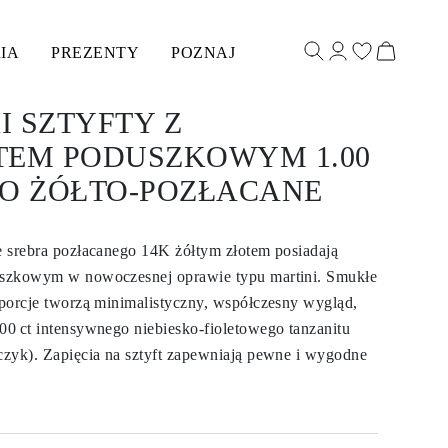
IA
PREZENTY
POZNAJ
 SZTYFTY Z
TEM PODUSZKOWYM 1.00
RO ŻÓŁTO-POZŁACANE
ze srebra pozłacanego 14K żółtym złotem posiadają
duszkowym w nowoczesnej oprawie typu martini. Smukłe
roporcje tworzą minimalistyczny, współczesny wygląd,
.00 ct intensywnego niebiesko‑fioletowego tanzanitu
lczyk). Zapięcia na sztyft zapewniają pewne i wygodne