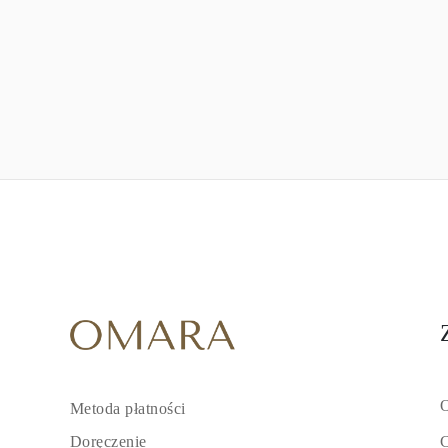
O
Metoda płatności
C
Doręczenie