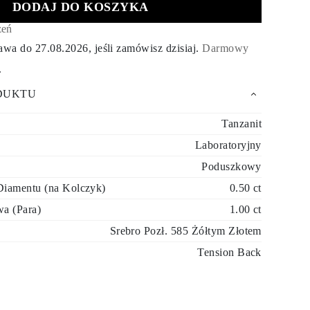
DODAJ DO KOSZYKA
zeń
tawa do
27.08.2026
, jeśli zamówisz dzisiaj
.
Darmowy
.
DUKTU
Tanzanit
Laboratoryjny
Poduszkowy
iamentu (na Kolczyk)
0.50 ct
a (Para)
1.00 ct
Srebro Pozł. 585 Żółtym Złotem
Tension Back