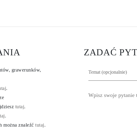
ANIA
ZADAĆ PYT
entów, grawerunków,
utaj
.
ze
ajdziesz
tutaj
.
taj
.
ch można znaleźć
tutaj
.