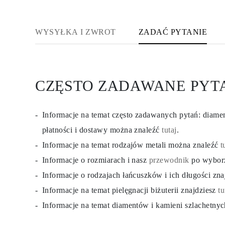
KATEGORIA
Pierśionki
Naszyjniki
WYSYŁKA I ZWROT
ZADAĆ PYTANIE
Bransoletki
Kolczyki
Pielęgnacja Biżuterii
Zobacz Wszystkie
PIERŚIONKI
Pierścionki Zaręczynowe
CZĘSTO ZADAWANE PYT
Fashion
Klasyczne
Litery
Kamienie Szlachetne
Informacje na temat często zadawanych pytań: diam
Zobacz Wszystkie
płatności i dostawy można znaleźć
tutaj
.
NASZYJNIKI
Solitaire
Informacje na temat rodzajów metali można znaleźć
t
Kamienie Szlachetne
Litery
Informacje o rozmiarach i nasz
przewodnik
po wybor
Liczby
Informacje o rodzajach łańcuszków i ich długości zn
Zobacz Wszystkie
BRANSOLETKI
Informacje na temat pielęgnacji biżuterii znajdziesz
tu
Tennis
Litery
Informacje na temat diamentów i kamieni szlachetny
Kamienie Szlachetne
Zobacz Wszystkie