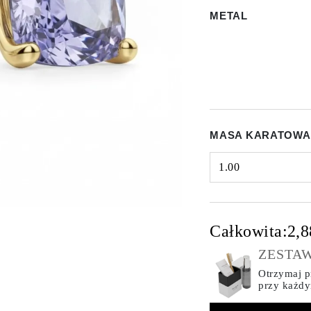
METAL
MASA KARATOWA
1.00
Select input
Całkowita:
2,8
ZESTAW
Otrzymaj pr
przy każd