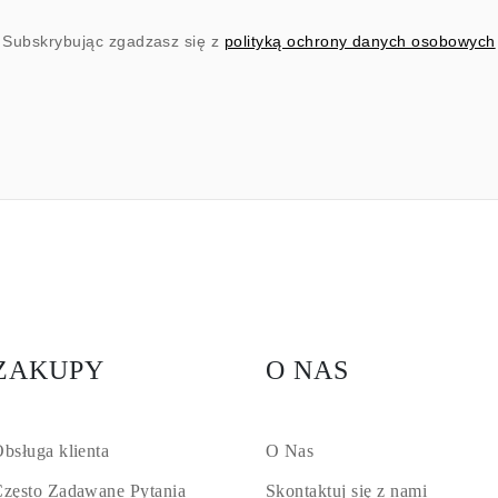
Subskrybując zgadzasz się z
polityką ochrony danych osobowych
ZAKUPY
O NAS
bsługa klienta
O Nas
zęsto Zadawane Pytania
Skontaktuj się z nami