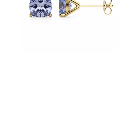
Naszyjniki
Bransoletki
Kolczyki
Zobacz Wszystkie
DIAMENTOWE PIERŚIONKI
Fashion
Klasyczne
Eternity
Litery
Zobacz Wszystkie
DIAMENTOWE NASZYJNIKI
Solitaire
Litery
Liczby
Zobacz Wszystkie
DIAMENTOWE BRANSOLETKI
Tennis
Zobacz Wszystkie
DIAMENTOWE KOLCZYKI
Kolczyki Sztyfty
Wiszące
Koła
Fashion
Zobacz Wszystkie
BIŻUTERIA