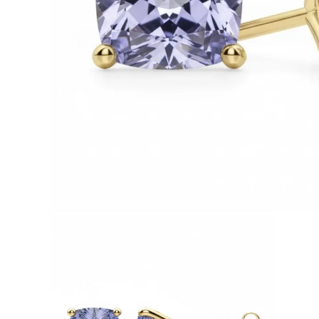
Białe Złoto
Różowe Złoto
950 Platyna
Zobacz Wszystkie
OBRĄCZKI ŚLUBNE
OBRĄCZKI ŚLUBNE DAMSKIE
Klasyczne
Eternity
Fashion
Simple
Zobacz Wszystkie
OBRĄCZKI ŚLUBNE MĘSKIE
Klasyczne
Fashion
Simple
Zobacz Wszystkie
METALY & KOLORY
Żółte Złoto
Białe Złoto
Różowe Złoto
Platyna 950
Zobacz Wszystkie
DIAMENTY
KATEGORIA
Pierśionki