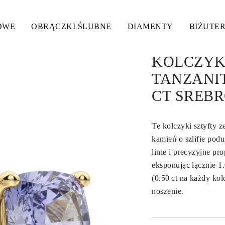
OWE
OBRĄCZKI ŚLUBNE
DIAMENTY
BIŻUTER
KOLCZYKI
TANZANI
CT SREB
Te kolczyki sztyfty 
kamień o szlifie po
linie i precyzyjne p
eksponując łącznie 1
(0.50 ct na każdy ko
noszenie.