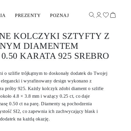
IA
PREZENTY
POZNAJ
NE KOLCZYKI SZTYFTY Z
NYM DIAMENTEM
 0.50 KARATA 925 SREBRO
i o szlifie trójkątnym to doskonały dodatek do Twojej
Ich elegancki i wyrafinowany design wykonano z
bra próby 925. Każdy kolczyk zdobi diament o szlifie
 około 4.8 × 3.8 mm i ważący 0.25 ct, co daje
masę 0.50 ct na parę. Diamenty są pochodzenia
zystość SI2, co zapewnia ich zachwycający blask i
 dodatek na każdą okazję.