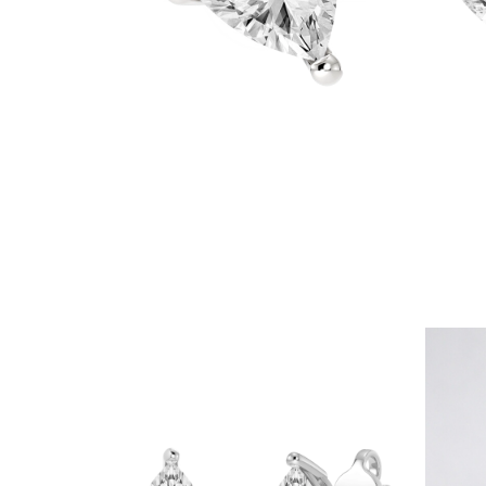
Białe Złoto
Różowe Złoto
950 Platyna
Zobacz Wszystkie
OBRĄCZKI ŚLUBNE
OBRĄCZKI ŚLUBNE DAMSKIE
Klasyczne
Eternity
Fashion
Simple
Zobacz Wszystkie
OBRĄCZKI ŚLUBNE MĘSKIE
Klasyczne
Fashion
Simple
Zobacz Wszystkie
METALY & KOLORY
Żółte Złoto
Białe Złoto
Różowe Złoto
Platyna 950
Zobacz Wszystkie
DIAMENTY
KATEGORIA
Pierśionki