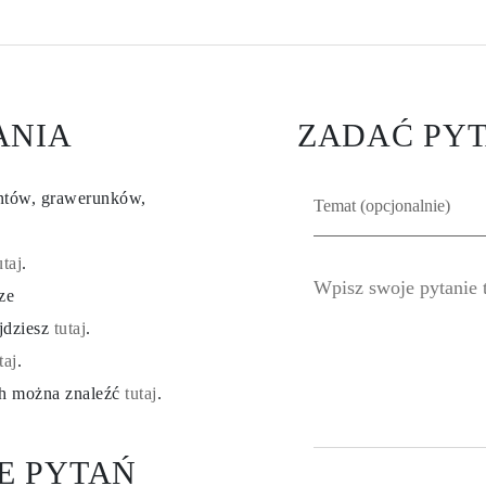
ANIA
ZADAĆ PYT
entów, grawerunków,
utaj
.
ze
ajdziesz
tutaj
.
taj
.
ch można znaleźć
tutaj
.
E PYTAŃ