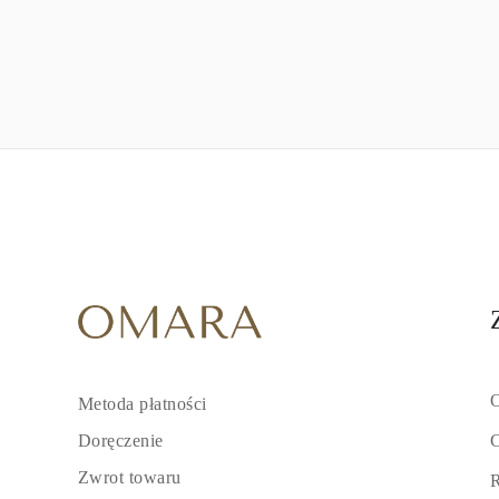
O
Metoda płatności
C
Doręczenie
Zwrot towaru
R