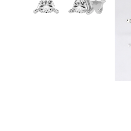
Naszyjniki
Bransoletki
Kolczyki
Zobacz Wszystkie
DIAMENTOWE PIERŚIONKI
Fashion
Klasyczne
Eternity
Litery
Zobacz Wszystkie
DIAMENTOWE NASZYJNIKI
Solitaire
Litery
Liczby
Zobacz Wszystkie
DIAMENTOWE BRANSOLETKI
Tennis
Zobacz Wszystkie
DIAMENTOWE KOLCZYKI
Kolczyki Sztyfty
Wiszące
Koła
Fashion
Zobacz Wszystkie
BIŻUTERIA