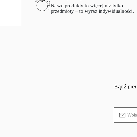
Certyfikacja
Nasze produkty to więcej niż tylko
Rozmiary pierścionków i tabele
przedmioty – to wyraz indywidualności.
Rozmiary łańcuszków naszyjników
Rozmiary łańcuszków bransoletek
Rozmiary mankietów
Rodzaje Metali i Puncy
Personalizacja
Konkurencyjne ceny
O nas
Najczęściej zadawane pytania
Usługi
Projektowanie na zamówienie
Proces produkcji
Dostawa i czas realizacji
Nasza gwarancja
Bądź pier
Zwroty
Naprawa i Przeróbka rozmiaru
Mapa zasięgu dostaw
Metody płatności
Pielęgnacja biżuterii