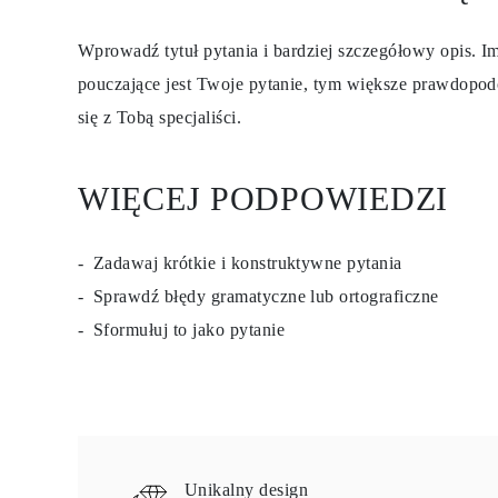
KOLCZYKI
Kolczyki Sztyfty
Wprowadź tytuł pytania i bardziej szczegółowy opis. Im
Wiszące
Koła
pouczające jest Twoje pytanie, tym większe prawdopod
Fashion
Zobacz Wszystkie
się z Tobą specjaliści.
TYP METALU
Złota Biżuteria
Platynowa Biżuteria
WIĘCEJ PODPOWIEDZI
Srebrna Biżuteria
Zobacz Wszystkie
PREZENTY
PREZENTY
Zadawaj krótkie i konstruktywne pytania
Pierścionki na Prezent
Naszyjniki na Prezent
Sprawdź błędy gramatyczne lub ortograficzne
Kolczyki na Prezent
Sformułuj to jako pytanie
Bransoletki na Prezent
Zawieszki Charms
Pielęgnacja biżuterii
Karta Podarunkowa
Zobacz Wszystkie
POZNAJ
Edukacja
Przewodnik po Diamentach
Unikalny design
Przelicznik Rozmiarów Diamentów