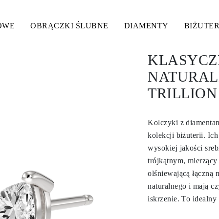
OWE
OBRĄCZKI ŚLUBNE
DIAMENTY
BIŻUTER
KLASYCZ
NATURAL
TRILLION
Kolczyki z diamentam
kolekcji biżuterii. 
wysokiej jakości sre
trójkątnym, mierzący
olśniewającą łączną 
naturalnego i mają c
iskrzenie. To idealny