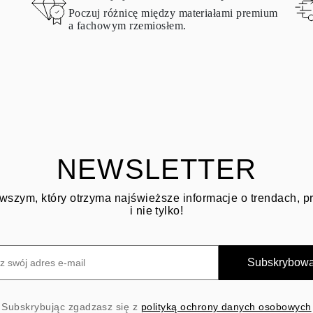
Poczuj różnicę między materiałami premium
a fachowym rzemiosłem.
NEWSLETTER
wszym, który otrzyma najświeższe informacje o trendach, 
i nie tylko!
Subskrybow
Subskrybując zgadzasz się z
polityką ochrony danych osobowych