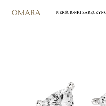
PIERŚCIONKI ZARĘCZYN
Pierścionki Zaręczynowe
STYL
Accented
Halo
Hidden Halo
Solitaire
Glam
Petite
Vintage
3 Kamieni
Zobacz Wszystkie
SZLIF KAMIENIA
Okrągły
Księżniczka
Poduszka
Owalny
Szmaragdowy
Markiza
Gruszka
Zobacz Wszystkie
METALY & KOLORY
Żółte Złoto