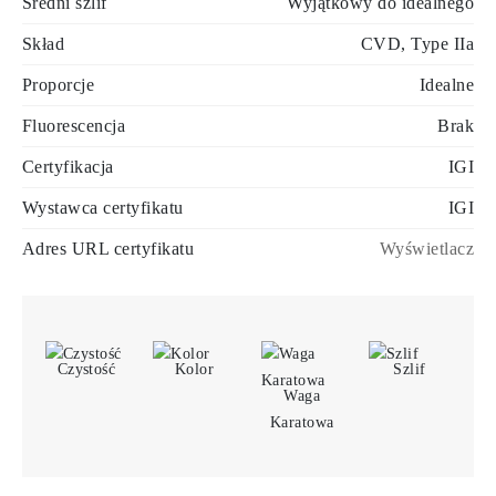
Średni szlif
Wyjątkowy do idealnego
Skład
CVD, Type IIa
Proporcje
Idealne
Fluorescencja
Brak
Certyfikacja
IGI
Wystawca certyfikatu
IGI
Adres URL certyfikatu
Wyświetlacz
Czystość
Kolor
Szlif
Waga
Karatowa