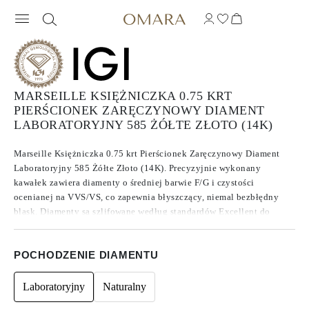
MARSEILLE KSIĘŻNICZKA 0.75 KRT
PIERŚCIONEK ZARĘCZYNOWY DIAMENT
LABORATORYJNY 585 ŻÓŁTE ZŁOTO (14K)
Marseille Księżniczka 0.75 krt Pierścionek Zaręczynowy Diament
Laboratoryjny 585 Żółte Złoto (14K). Precyzyjnie wykonany
kawałek zawiera diamenty o średniej barwie F/G i czystości
ocenianej na VVS/VS, co zapewnia błyszczący, niemal bezbłędny
blask. Diamenty są szlifowane według standardów Excellent do
Ideal, co zwiększa ich brillance. Wykonane z diamentów , które
znane są ze swojej czystości i wyjątkowej jakości, te kamienie nie
POCHODZENIE DIAMENTU
wykazują fluorescencji.
Laboratoryjny
Naturalny