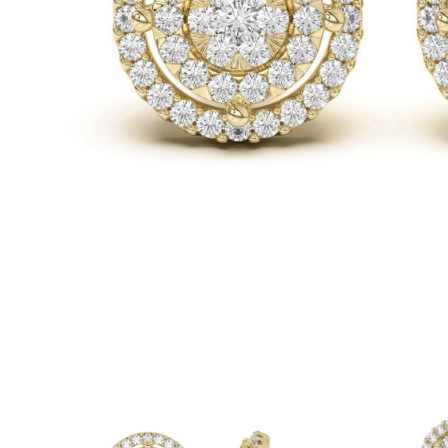
Białe Złoto
Różowe Złoto
950 Platyna
Zobacz Wszystkie
OBRĄCZKI ŚLUBNE
OBRĄCZKI ŚLUBNE DAMSKIE
Klasyczne
Eternity
Fashion
Simple
Zobacz Wszystkie
OBRĄCZKI ŚLUBNE MĘSKIE
Klasyczne
Fashion
Simple
Zobacz Wszystkie
METALY & KOLORY
Żółte Złoto
Białe Złoto
Różowe Złoto
Platyna 950
Zobacz Wszystkie
DIAMENTY
KATEGORIA
Pierśionki