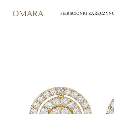
PIERŚCIONKI ZARĘCZYN
Pierścionki Zaręczynowe
STYL
Accented
Halo
Hidden Halo
Solitaire
Glam
Petite
Vintage
3 Kamieni
Zobacz Wszystkie
SZLIF KAMIENIA
Okrągły
Księżniczka
Poduszka
Owalny
Szmaragdowy
Markiza
Gruszka
Zobacz Wszystkie
METALY & KOLORY
Żółte Złoto