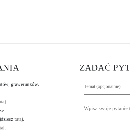
ANIA
ZADAĆ PYT
entów, grawerunków,
utaj
.
ze
ajdziesz
tutaj
.
taj
.