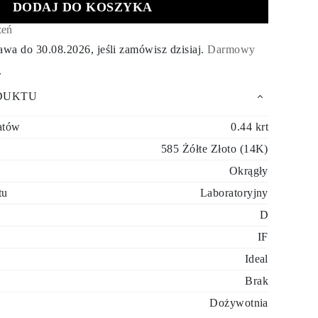
DODAJ DO KOSZYKA
zeń
tawa do
30.08.2026
, jeśli zamówisz dzisiaj
.
Darmowy
.
DUKTU
atów
0.44 krt
585 Żółte Złoto (14K)
Okrągły
tu
Laboratoryjny
D
IF
Ideal
Brak
Dożywotnia