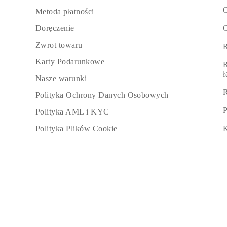
O
Metoda płatności
C
Doręczenie
Zwrot towaru
R
Karty Podarunkowe
R
Nasze warunki
R
Polityka Ochrony Danych Osobowych
P
Polityka AML i KYC
K
Polityka Plików Cookie