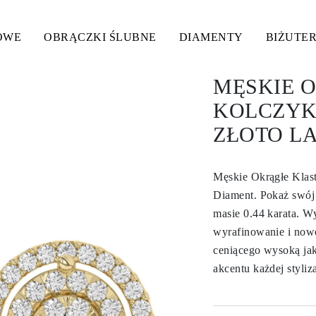
OWE
OBRĄCZKI ŚLUBNE
DIAMENTY
BIŻUTER
MĘSKIE 
KOLCZYKI
ZŁOTO L
Męskie Okrągłe Klast
Diament. Pokaż swój 
masie 0.44 karata. W
wyrafinowanie i now
ceniącego wysoką jak
akcentu każdej styliza