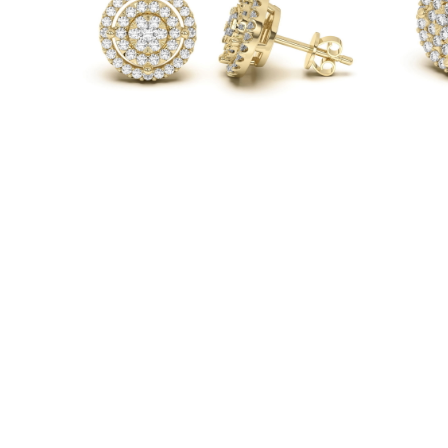
Naszyjniki
Bransoletki
Kolczyki
Zobacz Wszystkie
DIAMENTOWE PIERŚIONKI
Fashion
Klasyczne
Eternity
Litery
Zobacz Wszystkie
DIAMENTOWE NASZYJNIKI
Solitaire
Litery
Liczby
Zobacz Wszystkie
DIAMENTOWE BRANSOLETKI
Tennis
Zobacz Wszystkie
DIAMENTOWE KOLCZYKI
Kolczyki Sztyfty
Wiszące
Koła
Fashion
Zobacz Wszystkie
BIŻUTERIA