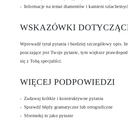
KOLCZYKI
Informacje na temat diamentów i kamieni szlachetny
Kolczyki Sztyfty
Wiszące
Koła
Fashion
WSKAZÓWKI DOTYCZĄC
Zobacz Wszystkie
TYP METALU
Złota Biżuteria
Wprowadź tytuł pytania i bardziej szczegółowy opis. Im
Platynowa Biżuteria
Srebrna Biżuteria
pouczające jest Twoje pytanie, tym większe prawdopod
Zobacz Wszystkie
PREZENTY
się z Tobą specjaliści.
PREZENTY
Pierścionki na Prezent
Naszyjniki na Prezent
WIĘCEJ PODPOWIEDZI
Kolczyki na Prezent
Bransoletki na Prezent
Zawieszki Charms
Pielęgnacja biżuterii
Zadawaj krótkie i konstruktywne pytania
Karta Podarunkowa
Zobacz Wszystkie
Sprawdź błędy gramatyczne lub ortograficzne
POZNAJ
Sformułuj to jako pytanie
Edukacja
Przewodnik po Diamentach
Przelicznik Rozmiarów Diamentów