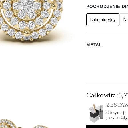
POCHODZENIE D
Laboratoryjny
Na
METAL
Całkowita:
6,7
ZESTAW
Otrzymaj pr
przy każd