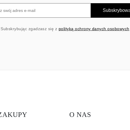
Subskrybow
Subskrybując zgadzasz się z
polityką ochrony danych osobowych
ZAKUPY
O NAS