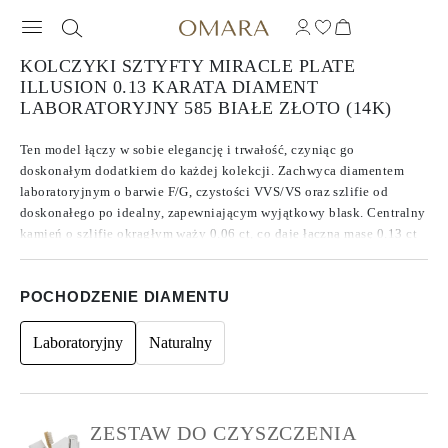
KOLCZYKI SZTYFTY MIRACLE PLATE
ILLUSION 0.13 KARATA DIAMENT
LABORATORYJNY 585 BIAŁE ZŁOTO (14K)
Ten model łączy w sobie elegancję i trwałość, czyniąc go
doskonałym dodatkiem do każdej kolekcji. Zachwyca diamentem
laboratoryjnym o barwie F/G, czystości VVS/VS oraz szlifie od
doskonałego po idealny, zapewniającym wyjątkowy blask. Centralny
kamień o szlifie okrągłym waży 0.06 ct, co daje łączną masę 0.13 ct
dla obu kolczyków. Bez fluorescencji, wykonany z białego złota
próby 14k, wyposażony w zapięcia typu tension push back oraz
POCHODZENIE DIAMENTU
trwałe trzpienie z nacięciem, gwarantujące bezpieczne i wygodne
noszenie. Ten model łączy elegancję i trwałość, stanowiąc idealny
dodatek do każdej kolekcji.
Laboratoryjny
Naturalny
ZESTAW DO CZYSZCZENIA