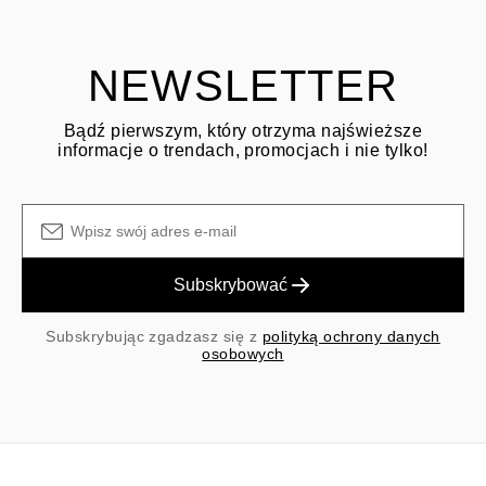
dotyczącym zwrotów
Klient jest odpowiedzialny za koszty wysyłki zwrotnej, a koszty
wysyłki/obsługi przy zakupie pierwotnym nie podlegają zwrotowi.
NEWSLETTER
Bądź pierwszym, który otrzyma najświeższe
informacje o trendach, promocjach i nie tylko!
Subskrybować
Subskrybując zgadzasz się z
polityką ochrony danych
osobowych