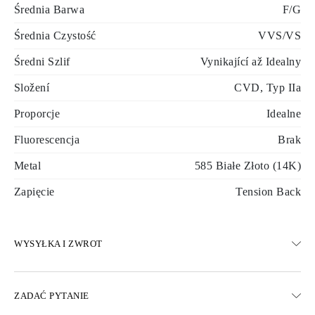
Średnia Barwa
F/G
Średnia Czystość
VVS/VS
Średni Szlif
Vynikající až Idealny
Složení
CVD, Typ IIa
Proporcje
Idealne
Fluorescencja
Brak
Metal
585 Białe Złoto (14K)
Zapięcie
Tension Back
WYSYŁKA I ZWROT
WYSYŁKA
ZADAĆ PYTANIE
Darmowa dostawa 23 dni roboczych