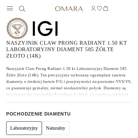
NASZYJNIK CLAW PRONG RADIANT 1.50 KT
LABORATORYJNY DIAMENT 585 ŻÓŁTE
ZŁOTO (14K)
Naszyjnik Claw Prong Radiant 1.50 kt Laboratoryjny Diament 585
Żółte Złoto (14K). Ten precyzyjnie wykonany egzemplarz zawiera
diamenty o średniej barwie F/G i przejrzystości na poziomie VVS/VS,
co gwarantuje genialny, niemal nieskazitelny połysk. Diamenty są
przycinane do standardów Excellent do Ideal, co zwiększa ich blask.
Wykonane z diamentów CVD typu IIa, znanych ze swojej czystości i
wyjątkowej jakości, kamienie te nie wykazują fluorescencji.
POCHODZENIE DIAMENTU
Laboratoryjny
Naturalny