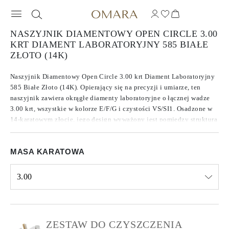
NASZYJNIK DIAMENTOWY OPEN CIRCLE 3.00
KRT DIAMENT LABORATORYJNY 585 BIAŁE
ZŁOTO (14K)
Naszyjnik Diamentowy Open Circle 3.00 krt Diament Laboratoryjny
585 Białe Złoto (14K). Opierający się na precyzji i umiarze, ten
naszyjnik zawiera okrągłe diamenty laboratoryjne o łącznej wadze
3.00 krt, wszystkie w kolorze E/F/G i czystości VS/SI1. Osadzone w
14-karatowym złocie, jego design wyważony jest pomiędzy strukturą
a subtelnością, nie odciągając uwagi od kamieni. Każdy diament
został wybrany z myślą o spójności w brilancji i tonie, co nadaje
MASA KARATOWA
biżuterii cichą pewność siebie.
3.00
Select input
ZESTAW DO CZYSZCZENIA