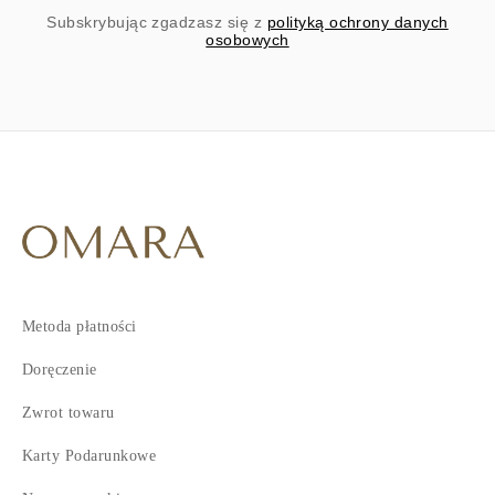
Subskrybując zgadzasz się z
polityką ochrony danych
osobowych
Metoda płatności
Doręczenie
Zwrot towaru
Karty Podarunkowe