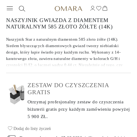
NASZYJNIK GWIAZDA Z DIAMENTEM
NATURALNYM 585 ZŁOTO ŻÓŁTE (14K)
Naszyjnik Star z naturalnym diamentem 585 złoto żółte (14K).
Siedem błyszczących diamentowych gwiazd tworzy niebiański
design, który łapie światło przy każdym ruchu. Wykonany z 14-
karatowego złota, zawiera naturalne diamenty w kolorach G/H i
czystości I1/I2, o łącznej wadze 0,44 ct. Niezależnie od tego, czy
nosisz go jako podpisowy element, czy warstwowo dla unikalnego
wyglądu, ten olśniewający design pasuje do każdej okazji.
ZESTAW DO CZYSZCZENIA
GRATIS
Otrzymaj profesjonalny zestaw do czyszczenia
biżuterii gratis przy każdym zamówieniu
powyżej
5 900 ZŁ.
Dodaj do listy życzeń