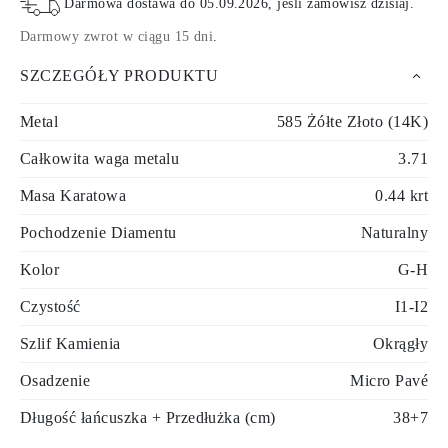
Darmowa dostawa do
05.09.2026
, jeśli zamówisz dzisiaj
.
Darmowy zwrot w ciągu 15 dni
.
SZCZEGÓŁY PRODUKTU
Metal
585 Żółte Złoto (14K)
Całkowita waga metalu
3.71
Masa Karatowa
0.44 krt
Pochodzenie Diamentu
Naturalny
Kolor
G-H
Czystość
I1-I2
Szlif Kamienia
Okrągły
Osadzenie
Micro Pavé
Długość łańcuszka + Przedłużka (cm)
38+7