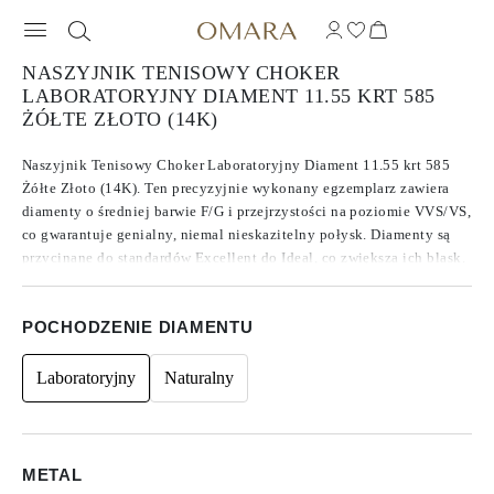
NASZYJNIK TENISOWY CHOKER
LABORATORYJNY DIAMENT 11.55 KRT 585
ŻÓŁTE ZŁOTO (14K)
Naszyjnik Tenisowy Choker Laboratoryjny Diament 11.55 krt 585
Żółte Złoto (14K). Ten precyzyjnie wykonany egzemplarz zawiera
diamenty o średniej barwie F/G i przejrzystości na poziomie VVS/VS,
co gwarantuje genialny, niemal nieskazitelny połysk. Diamenty są
przycinane do standardów Excellent do Ideal, co zwiększa ich blask.
Wykonane z diamentów CVD typu IIa, znanych ze swojej czystości i
wyjątkowej jakości, kamienie te nie wykazują fluorescencji.
POCHODZENIE DIAMENTU
Laboratoryjny
Naturalny
METAL