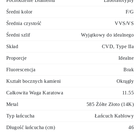
Pochodzenie Diamentu
Laboratoryjny
Średni kolor
F/G
Średnia czystość
VVS/VS
Średni szlif
Wyjątkowy do idealnego
Skład
CVD, Type IIa
Proporcje
Idealne
Fluorescencja
Brak
Kształt bocznych kamieni
Okrągły
Całkowita Waga Karatowa
11.55
Metal
585 Żółte Złoto (14K)
Typ łańcucha
Łańcuch Kablowy
Długość łańcucha (cm)
46