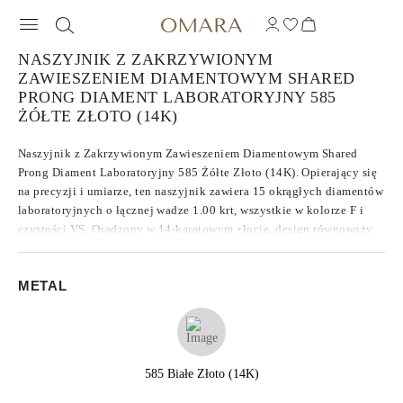
NASZYJNIK Z ZAKRZYWIONYM
ZAWIESZENIEM DIAMENTOWYM SHARED
PRONG DIAMENT LABORATORYJNY 585
ŻÓŁTE ZŁOTO (14K)
Naszyjnik z Zakrzywionym Zawieszeniem Diamentowym Shared
Prong Diament Laboratoryjny 585 Żółte Złoto (14K). Opierający się
na precyzji i umiarze, ten naszyjnik zawiera 15 okrągłych diamentów
laboratoryjnych o łącznej wadze 1.00 krt, wszystkie w kolorze F i
czystości VS. Osadzony w 14-karatowym złocie, design równoważy
strukturę i delikatność, nie odciągając uwagi od kamieni. Każdy
diament jest wybrany pod kątem spójności w blasku i tonie, co
METAL
nadaje dziełu cichą pewność.
585 Białe Złoto (14K)