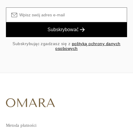
Subskrybować
Subskrybując zgadzasz się z
polityką ochrony danych
osobowych
Metoda płatności