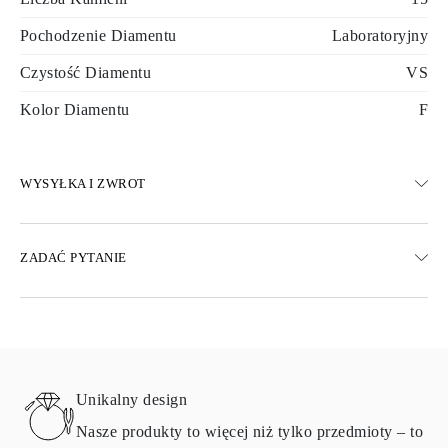
Pochodzenie Diamentu
Laboratoryjny
Czystość Diamentu
VS
Kolor Diamentu
F
WYSYŁKA I ZWROT
WYSYŁKA
ZADAĆ PYTANIE
Darmowa dostawa 23 dni roboczych
Dostępne są również opcje dostawy ekspresowej
Dostarczamy do Austrii, Belgii, Bułgarii, Danii, Estonii, Finlandii,
Niemiec, Grecji, Węgier, Łotwy, Litwy, Luksemburga, Holandii,
Polski, Rumunii, Słowacji, Słowenii, Szwecji, Chorwacji, Francji,
Włoch, Portugalii i Hiszpanii.
Unikalny design
Aby uzyskać szczegółowe informacje na temat metod wysyłki,
kosztów i czasu dostawy, zapoznaj się z
często zadawanymi
Nasze produkty to więcej niż tylko przedmioty – to