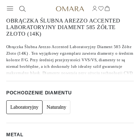
OBRĄCZKA ŚLUBNA AREZZO ACCENTED
LABORATORYJNY DIAMENT 585 ŻÓŁTE
ZŁOTO (14K)
Obrączka Ślubna Arezzo Accented Laboratoryjny Diament 585 Żółte
Złoto (14K) . Ten wyjątkowy egzemplarz zawiera diamenty o średnim
kolorze F/G. Przy średniej przejrzystości VVS/VS, diamenty te są
niemal bezbłędne, a ich doskonały lub idealny szlif gwarantuje
maksymalny blask. Diamenty powstają przy użyciu technologii CVD
typu IIa, która znana jest z produkcji najczystszych Diamentów.
Dzięki okrągłym kamieniom bocznym ten egzemplarz ma całkowitą
POCHODZENIE DIAMENTU
masę w karatach 0.28.
Laboratoryjny
Naturalny
METAL