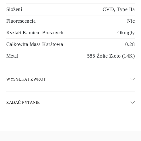
Složení
CVD, Type IIa
Fluorescencia
Nic
Kształt Kamieni Bocznych
Okrągły
Całkowita Masa Karátowa
0.28
Metal
585 Żółte Złoto (14K)
WYSYŁKA I ZWROT
WYSYŁKA
ZADAĆ PYTANIE
Darmowa dostawa 23 dni roboczych
Dostępne są również opcje dostawy ekspresowej
Dostarczamy do Austrii, Belgii, Bułgarii, Danii, Estonii, Finlandii,
Niemiec, Grecji, Węgier, Łotwy, Litwy, Luksemburga, Holandii,
Polski, Rumunii, Słowacji, Słowenii, Szwecji, Chorwacji, Francji,