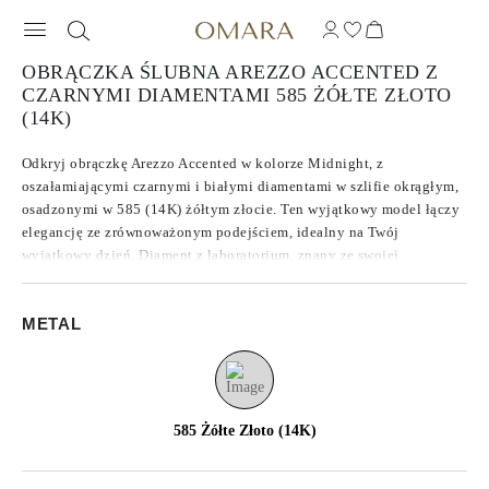
OBRĄCZKA ŚLUBNA AREZZO ACCENTED Z
CZARNYMI DIAMENTAMI 585 ŻÓŁTE ZŁOTO
(14K)
Odkryj obrączkę Arezzo Accented w kolorze Midnight, z
oszałamiającymi czarnymi i białymi diamentami w szlifie okrągłym,
osadzonymi w 585 (14K) żółtym złocie. Ten wyjątkowy model łączy
elegancję ze zrównoważonym podejściem, idealny na Twój
wyjątkowy dzień. Diament z laboratorium, znany ze swojej
wyjątkowej jakości i etycznego pochodzenia, dodaje blasku żółtemu
złotu. Dostępny w rozmiarze 47, ten pierścionek ślubny jest
METAL
ponadczasowym symbolem miłości i oddania.
585 Żółte Złoto (14K)