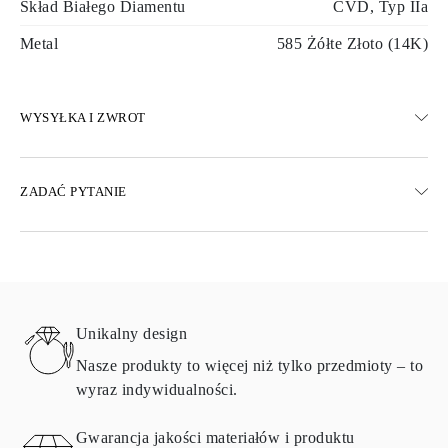
Skład Białego Diamentu
CVD, Typ IIa
Metal
585 Żółte Złoto (14K)
WYSYŁKA I ZWROT
WYSYŁKA
ZADAĆ PYTANIE
Darmowa dostawa 23 dni roboczych
Dostępne są również opcje dostawy ekspresowej
Dostarczamy do Austrii, Belgii, Bułgarii, Danii, Estonii, Finlandii,
Niemiec, Grecji, Węgier, Łotwy, Litwy, Luksemburga, Holandii,
Polski, Rumunii, Słowacji, Słowenii, Szwecji, Chorwacji, Francji,
Włoch, Portugalii i Hiszpanii.
Unikalny design
Aby uzyskać szczegółowe informacje na temat metod wysyłki,
kosztów i czasu dostawy, zapoznaj się z
często zadawanymi
Nasze produkty to więcej niż tylko przedmioty – to
pytaniami
dotyczącymi dostawy
wyraz indywidualności.
ZWRÓĆ I WYMIEŃ
Gwarancja jakości materiałów i produktu