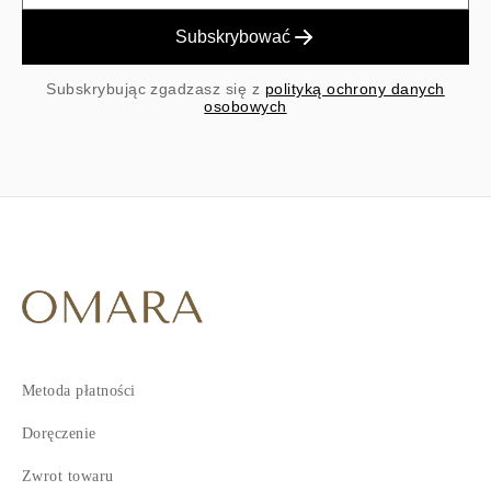
Subskrybować
Subskrybując zgadzasz się z
polityką ochrony danych
osobowych
Metoda płatności
Doręczenie
Zwrot towaru