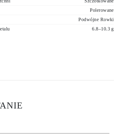
zchni
Szczotkowane
Polerowane
Podwójne Rowki
etalu
6.8–10.3 g
ANIE