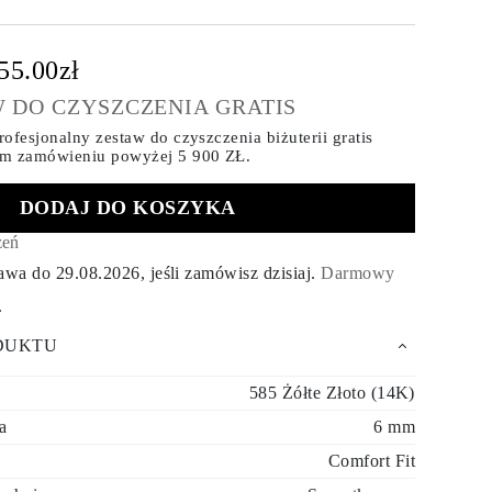
55.00zł
 DO CZYSZCZENIA GRATIS
ofesjonalny zestaw do czyszczenia biżuterii gratis
ym zamówieniu
powyżej 5 900 ZŁ.
DODAJ DO KOSZYKA
zeń
tawa do
29.08.2026
, jeśli zamówisz dzisiaj
.
Darmowy
.
DUKTU
585 Żółte Złoto (14K)
a
6 mm
Comfort Fit