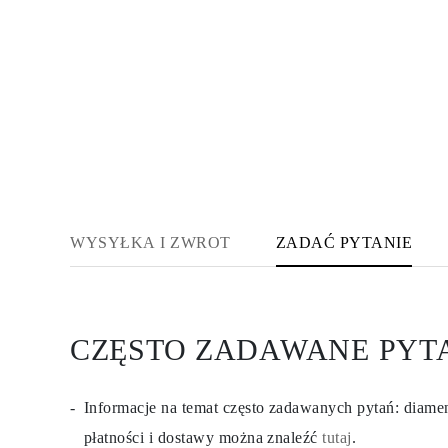
KATEGORIA
Pierśionki
Naszyjniki
Bransoletki
Kolczyki
Pielęgnacja Biżuterii
Zobacz Wszystkie
PIERŚIONKI
Pierścionki Zaręczynowe
Fashion
Klasyczne
Litery
Kamienie Szlachetne
WYSYŁKA I ZWROT
ZADAĆ PYTANIE
Zobacz Wszystkie
NASZYJNIKI
Solitaire
Kamienie Szlachetne
Litery
Liczby
CZĘSTO ZADAWANE PYT
Zobacz Wszystkie
BRANSOLETKI
Tennis
Informacje na temat często zadawanych pytań: diam
Litery
Kamienie Szlachetne
płatności i dostawy można znaleźć
tutaj
.
Zobacz Wszystkie