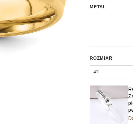
METAL
ROZMIAR
47
Select input
R
Z
pi
p
D