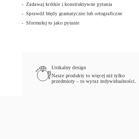
Zadawaj krótkie i konstruktywne pytania
Certyfikacja
Rozmiary pierścionków i tabele
Sprawdź błędy gramatyczne lub ortograficzne
Rozmiary łańcuszków naszyjników
Rozmiary łańcuszków bransoletek
Sformułuj to jako pytanie
Rozmiary mankietów
Rodzaje Metali i Puncy
Personalizacja
Konkurencyjne ceny
O nas
Najczęściej zadawane pytania
Usługi
Projektowanie na zamówienie
Unikalny design
Proces produkcji
Nasze produkty to więcej niż tylko
Dostawa i czas realizacji
przedmioty – to wyraz indywidualności.
Nasza gwarancja
Zwroty
Naprawa i Przeróbka rozmiaru
Mapa zasięgu dostaw
Metody płatności
Pielęgnacja biżuterii