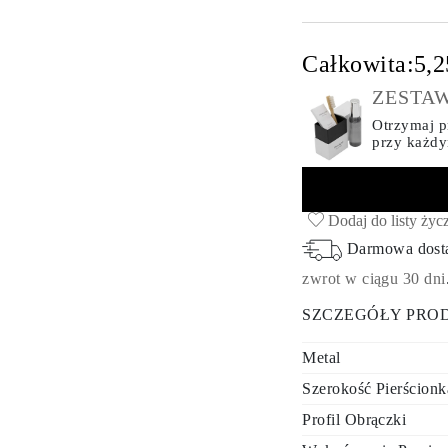
Całkowita:
5,2
ZESTAW
Otrzymaj pr
przy każd
Dodaj do listy życ
Darmowa dos
zwrot w ciągu 30 dni
SZCZEGÓŁY PRO
Metal
Szerokość Pierścionk
Profil Obrączki