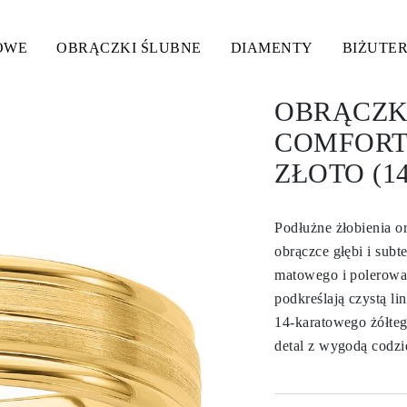
OWE
OBRĄCZKI ŚLUBNE
DIAMENTY
BIŻUTER
OBRĄCZK
COMFORT 
ZŁOTO (1
Podłużne żłobienia o
obrączce głębi i subt
matowego i polerowa
podkreślają czystą li
14-karatowego żółteg
detal z wygodą codzi