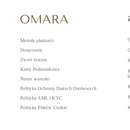
O
Metoda płatności
C
Doręczenie
Zwrot towaru
R
Karty Podarunkowe
R
Nasze warunki
R
Polityka Ochrony Danych Osobowych
P
Polityka AML i KYC
K
Polityka Plików Cookie