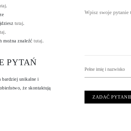
utaj
.
ze
ajdziesz
tutaj
.
taj
.
ch można znaleźć
tutaj
.
E PYTAŃ
 bardziej unikalne i
obieństwo, że skontaktują
ZADAĆ PYTANI