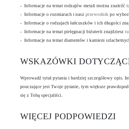
KOLCZYKI
Informacje na temat rodzajów metali można znaleźć
t
Kolczyki Sztyfty
Informacje o rozmiarach i nasz
przewodnik
po wybor
Wiszące
Koła
Informacje o rodzajach łańcuszków i ich długości zn
Fashion
Zobacz Wszystkie
Informacje na temat pielęgnacji biżuterii znajdziesz
tu
TYP METALU
Informacje na temat diamentów i kamieni szlachetny
Złota Biżuteria
Platynowa Biżuteria
Srebrna Biżuteria
Zobacz Wszystkie
WSKAZÓWKI DOTYCZĄC
PREZENTY
PREZENTY
Pierścionki na Prezent
Naszyjniki na Prezent
Wprowadź tytuł pytania i bardziej szczegółowy opis. Im
Kolczyki na Prezent
pouczające jest Twoje pytanie, tym większe prawdopod
Bransoletki na Prezent
Zawieszki Charms
się z Tobą specjaliści.
Pielęgnacja biżuterii
Karta Podarunkowa
Zobacz Wszystkie
POZNAJ
WIĘCEJ PODPOWIEDZI
Edukacja
Przewodnik po Diamentach
Przelicznik Rozmiarów Diamentów