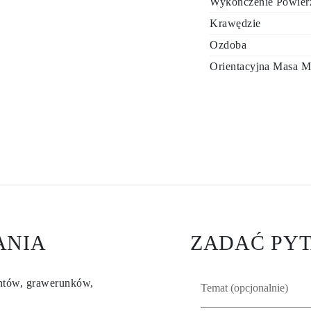
Wykończenie Powier
Krawędzie
Ozdoba
Orientacyjna Masa M
ANIA
ZADAĆ PYT
entów, grawerunków,