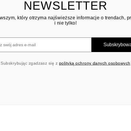
NEWSLETTER
wszym, który otrzyma najświeższe informacje o trendach, 
i nie tylko!
Subskrybow
Subskrybując zgadzasz się z
polityką ochrony danych osobowych