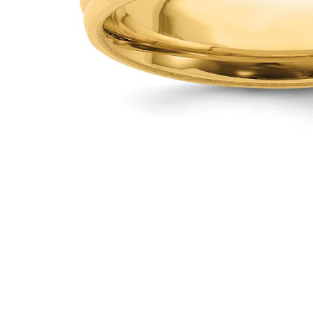
Białe Złoto
Różowe Złoto
950 Platyna
Zobacz Wszystkie
OBRĄCZKI ŚLUBNE
OBRĄCZKI ŚLUBNE DAMSKIE
Klasyczne
Eternity
Fashion
Simple
Zobacz Wszystkie
OBRĄCZKI ŚLUBNE MĘSKIE
Klasyczne
Fashion
Simple
Zobacz Wszystkie
METALY & KOLORY
Żółte Złoto
Białe Złoto
Różowe Złoto
Platyna 950
Zobacz Wszystkie
DIAMENTY
KATEGORIA
Pierśionki