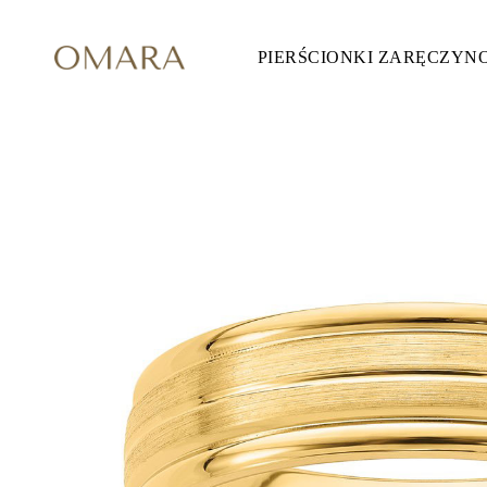
PIERŚCIONKI ZARĘCZYN
Pierścionki Zaręczynowe
STYL
Accented
Halo
Hidden Halo
Solitaire
Glam
Petite
Vintage
3 Kamieni
Zobacz Wszystkie
SZLIF KAMIENIA
Okrągły
Księżniczka
Poduszka
Owalny
Szmaragdowy
Markiza
Gruszka
Zobacz Wszystkie
METALY & KOLORY
Żółte Złoto