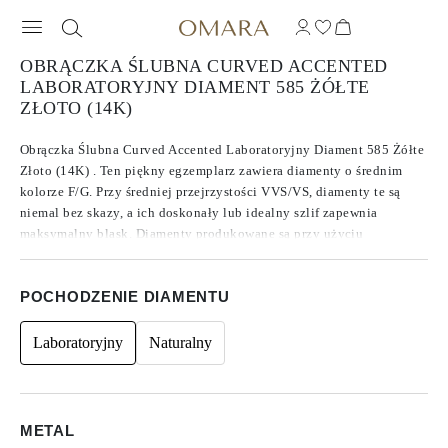
OBRĄCZKA ŚLUBNA CURVED ACCENTED
LABORATORYJNY DIAMENT 585 ŻÓŁTE
ZŁOTO (14K)
Obrączka Ślubna Curved Accented Laboratoryjny Diament 585 Żółte
Złoto (14K) . Ten piękny egzemplarz zawiera diamenty o średnim
kolorze F/G. Przy średniej przejrzystości VVS/VS, diamenty te są
niemal bez skazy, a ich doskonały lub idealny szlif zapewnia
maksymalny blask. Diamenty produkowane są przy użyciu
technologii CVD typu IIa, która znana jest z produkcji najczystszych
Diamentów. Akcentowane okrągłymi kamieniami bocznymi,
POCHODZENIE DIAMENTU
całkowita waga w karatach 0.38.
Laboratoryjny
Naturalny
METAL