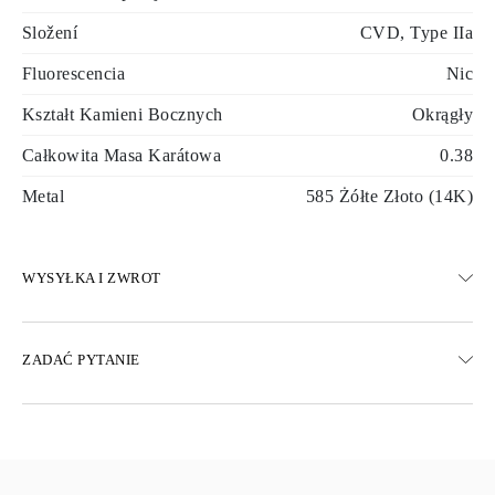
Složení
CVD, Type IIa
Fluorescencia
Nic
Kształt Kamieni Bocznych
Okrągły
Całkowita Masa Karátowa
0.38
Metal
585 Żółte Złoto (14K)
WYSYŁKA I ZWROT
WYSYŁKA
ZADAĆ PYTANIE
Darmowa dostawa 23 dni roboczych
Dostępne są również opcje dostawy ekspresowej
Dostarczamy do Austrii, Belgii, Bułgarii, Danii, Estonii, Finlandii,
Niemiec, Grecji, Węgier, Łotwy, Litwy, Luksemburga, Holandii,
Polski, Rumunii, Słowacji, Słowenii, Szwecji, Chorwacji, Francji,