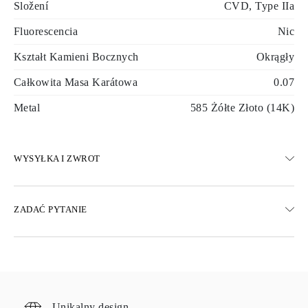
Složení
CVD, Type IIa
Fluorescencia
Nic
Kształt Kamieni Bocznych
Okrągły
Całkowita Masa Karátowa
0.07
Metal
585 Żółte Złoto (14K)
WYSYŁKA I ZWROT
WYSYŁKA
ZADAĆ PYTANIE
Darmowa dostawa 23 dni roboczych
Dostępne są również opcje dostawy ekspresowej
Dostarczamy do Austrii, Belgii, Bułgarii, Danii, Estonii, Finlandii,
Niemiec, Grecji, Węgier, Łotwy, Litwy, Luksemburga, Holandii,
Polski, Rumunii, Słowacji, Słowenii, Szwecji, Chorwacji, Francji,
Włoch, Portugalii i Hiszpanii.
Unikalny design