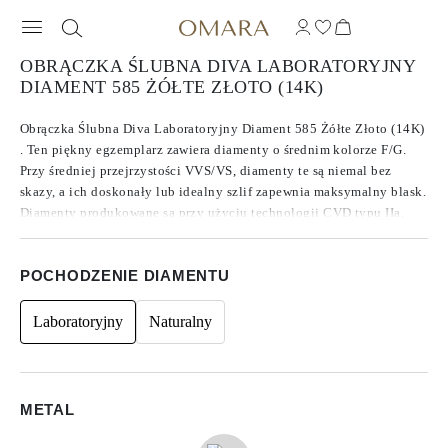
OBRĄCZKA ŚLUBNA DIVA LABORATORYJNY
DIAMENT 585 ŻÓŁTE ZŁOTO (14K)
Obrączka Ślubna Diva Laboratoryjny Diament 585 Żółte Złoto (14K)
. Ten piękny egzemplarz zawiera diamenty o średnim kolorze F/G.
Przy średniej przejrzystości VVS/VS, diamenty te są niemal bez
skazy, a ich doskonały lub idealny szlif zapewnia maksymalny blask.
Diamenty produkowane są przy użyciu technologii CVD typu IIa,
która znana jest z produkcji najczystszych Diamentów. Akcentowane
okrągłymi kamieniami bocznymi, całkowita waga w karatach 0.07.
POCHODZENIE DIAMENTU
Laboratoryjny
Naturalny
METAL