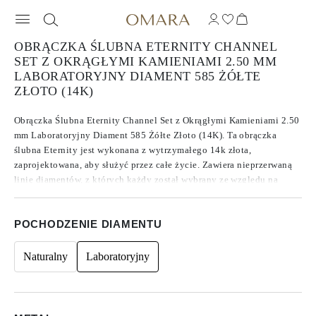
OBRĄCZKA ŚLUBNA ETERNITY CHANNEL
SET Z OKRĄGŁYMI KAMIENIAMI 2.50 MM
LABORATORYJNY DIAMENT 585 ŻÓŁTE
ZŁOTO (14K)
Obrączka Ślubna Eternity Channel Set z Okrągłymi Kamieniami 2.50
mm Laboratoryjny Diament 585 Żółte Złoto (14K). Ta obrączka
ślubna Eternity jest wykonana z wytrzymałego 14k złota,
zaprojektowana, aby służyć przez całe życie. Zawiera nieprzerwaną
linię diamentów, z których każdy został wybrany ze względu na
swoją imponującą jakość. Z średnią barwą F/G, czystością VVS/VS i
szlifem ocenianym jako doskonały do idealnego, te diamenty oferują
POCHODZENIE DIAMENTU
niezwykły blask, który poprawia ogólny wygląd obrączki.
Naturalny
Laboratoryjny