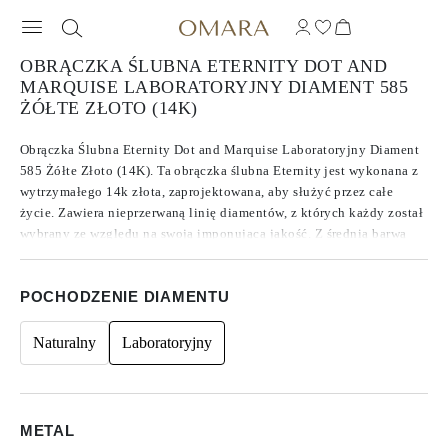
OBRĄCZKA ŚLUBNA ETERNITY DOT AND
MARQUISE LABORATORYJNY DIAMENT 585
ŻÓŁTE ZŁOTO (14K)
Obrączka Ślubna Eternity Dot and Marquise Laboratoryjny Diament
585 Żółte Złoto (14K). Ta obrączka ślubna Eternity jest wykonana z
wytrzymałego 14k złota, zaprojektowana, aby służyć przez całe
życie. Zawiera nieprzerwaną linię diamentów, z których każdy został
wybrany ze względu na swoją imponującą jakość. Z średnią barwą
F/G, czystością VVS/VS i szlifem ocenianym jako doskonały do
idealnego, te diamenty oferują niezwykły blask, który poprawia
POCHODZENIE DIAMENTU
ogólny wygląd obrączki.
Naturalny
Laboratoryjny
METAL