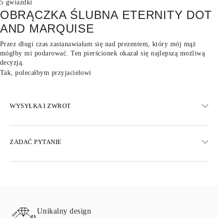
5 gwiazdki
OBRĄCZKA ŚLUBNA ETERNITY DOT
AND MARQUISE
Przez długi czas zastanawiałam się nad prezentem, który mój mąż
mógłby mi podarować. Ten pierścionek okazał się najlepszą możliwą
decyzją.
Tak, polecałbym przyjacielowi
WYSYŁKA I ZWROT
WYSYŁKA
ZADAĆ PYTANIE
Darmowa dostawa 23 dni roboczych
Dostępne są również opcje dostawy ekspresowej
Dostarczamy do Austrii, Belgii, Bułgarii, Danii, Estonii, Finlandii,
Niemiec, Grecji, Węgier, Łotwy, Litwy, Luksemburga, Holandii,
Polski, Rumunii, Słowacji, Słowenii, Szwecji, Chorwacji, Francji,
Włoch, Portugalii i Hiszpanii.
Unikalny design
Aby uzyskać szczegółowe informacje na temat metod wysyłki,