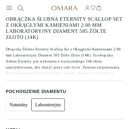
OBRĄCZKA ŚLUBNA ETERNITY SCALLOP SET
Z OKRĄGŁYMI KAMIENIAMI 2.00 MM
LABORATORYJNY DIAMENT 585 ŻÓŁTE
ZŁOTO (14K)
Obrączka Ślubna Eternity Scallop Set z Okrągłymi Kamieniami 2.00
mm Laboratoryjny Diament 585 Żółte Złoto (14K). Ta obrączka
ślubna Eternity jest wykonana z wytrzymałego 14k złota,
zaprojektowana, aby służyć przez całe życie. Zawiera nieprzerwaną
linię diamentów, z których każdy został wybrany ze względu na
swoją imponującą jakość. Z średnią barwą F/G, czystością VVS/VS i
szlifem ocenianym jako doskonały do idealnego, te diamenty oferują
POCHODZENIE DIAMENTU
niezwykły blask, który poprawia ogólny wygląd obrączki.
Naturalny
Laboratoryjny