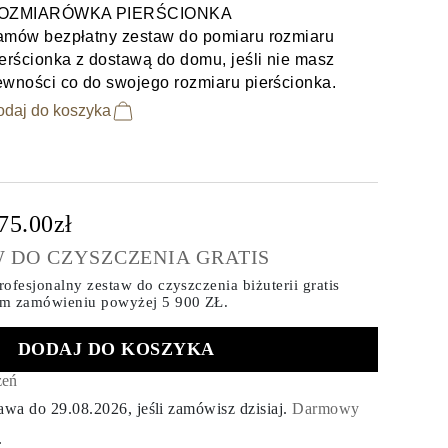
OZMIARÓWKA PIERŚCIONKA
amów bezpłatny zestaw do pomiaru rozmiaru
erścionka z dostawą do domu, jeśli nie masz
ewności co do swojego rozmiaru pierścionka.
odaj do koszyka
75.00zł
 DO CZYSZCZENIA GRATIS
ofesjonalny zestaw do czyszczenia biżuterii gratis
ym zamówieniu
powyżej 5 900 ZŁ.
DODAJ DO KOSZYKA
zeń
tawa do
29.08.2026
, jeśli zamówisz dzisiaj
.
Darmowy
.