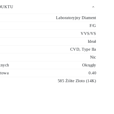
DUKTU
Laboratoryjny Diament
F/G
VVS/VS
Ideał
CVD, Type IIa
Nic
znych
Okrągły
átowa
0.40
585 Żółte Złoto (14K)