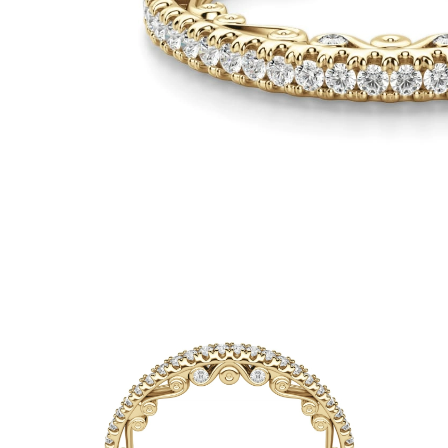
Białe Złoto
Różowe Złoto
950 Platyna
Zobacz Wszystkie
OBRĄCZKI ŚLUBNE
OBRĄCZKI ŚLUBNE DAMSKIE
Klasyczne
Eternity
Fashion
Simple
Zobacz Wszystkie
OBRĄCZKI ŚLUBNE MĘSKIE
Klasyczne
Fashion
Simple
Zobacz Wszystkie
METALY & KOLORY
Żółte Złoto
Białe Złoto
Różowe Złoto
Platyna 950
Zobacz Wszystkie
DIAMENTY
KATEGORIA
Pierśionki