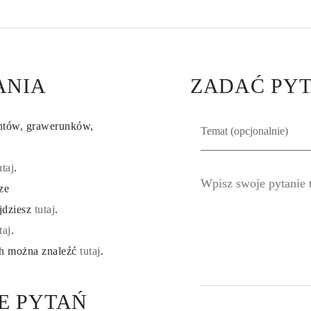
ANIA
ZADAĆ PYT
entów, grawerunków,
utaj
.
ze
ajdziesz
tutaj
.
taj
.
ch można znaleźć
tutaj
.
E PYTAŃ