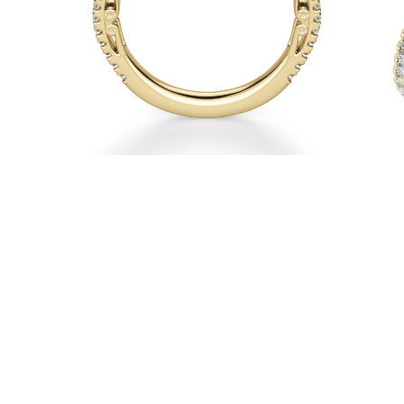
Naszyjniki
Bransoletki
Kolczyki
Zobacz Wszystkie
DIAMENTOWE PIERŚIONKI
Fashion
Klasyczne
Eternity
Litery
Zobacz Wszystkie
DIAMENTOWE NASZYJNIKI
Solitaire
Litery
Liczby
Zobacz Wszystkie
DIAMENTOWE BRANSOLETKI
Tennis
Zobacz Wszystkie
DIAMENTOWE KOLCZYKI
Kolczyki Sztyfty
Wiszące
Koła
Fashion
Zobacz Wszystkie
BIŻUTERIA