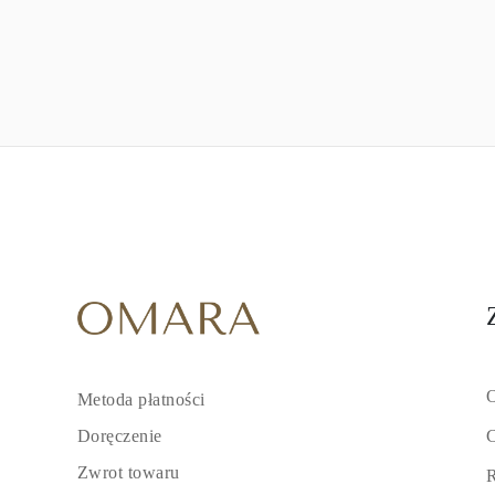
O
Metoda płatności
C
Doręczenie
Zwrot towaru
R