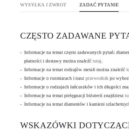
KOLCZYKI
WYSYŁKA I ZWROT
ZADAĆ PYTANIE
Kolczyki Sztyfty
Wiszące
Koła
Fashion
Zobacz Wszystkie
CZĘSTO ZADAWANE PYT
TYP METALU
Złota Biżuteria
Platynowa Biżuteria
Srebrna Biżuteria
Informacje na temat często zadawanych pytań: diam
Zobacz Wszystkie
płatności i dostawy można znaleźć
tutaj
.
PREZENTY
PREZENTY
Informacje na temat rodzajów metali można znaleźć
t
Pierścionki na Prezent
Naszyjniki na Prezent
Informacje o rozmiarach i nasz
przewodnik
po wybor
Kolczyki na Prezent
Informacje o rodzajach łańcuszków i ich długości zn
Bransoletki na Prezent
Zawieszki Charms
Informacje na temat pielęgnacji biżuterii znajdziesz
tu
Pielęgnacja biżuterii
Karta Podarunkowa
Informacje na temat diamentów i kamieni szlachetny
Zobacz Wszystkie
POZNAJ
Edukacja
WSKAZÓWKI DOTYCZĄC
Przewodnik po Diamentach
Przelicznik Rozmiarów Diamentów