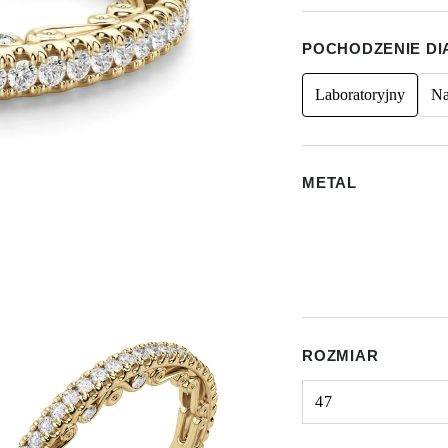
POCHODZENIE D
Laboratoryjny
Na
METAL
ROZMIAR
47
Select input