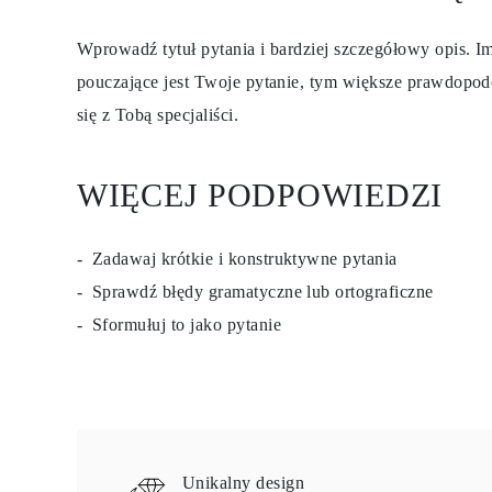
Certyfikacja
Rozmiary pierścionków i tabele
Wprowadź tytuł pytania i bardziej szczegółowy opis. Im
Rozmiary łańcuszków naszyjników
Rozmiary łańcuszków bransoletek
pouczające jest Twoje pytanie, tym większe prawdopod
Rozmiary mankietów
się z Tobą specjaliści.
Rodzaje Metali i Puncy
Personalizacja
Konkurencyjne ceny
O nas
WIĘCEJ PODPOWIEDZI
Najczęściej zadawane pytania
Usługi
Projektowanie na zamówienie
Proces produkcji
Zadawaj krótkie i konstruktywne pytania
Dostawa i czas realizacji
Sprawdź błędy gramatyczne lub ortograficzne
Nasza gwarancja
Zwroty
Sformułuj to jako pytanie
Naprawa i Przeróbka rozmiaru
Mapa zasięgu dostaw
Metody płatności
Pielęgnacja biżuterii
Unikalny design