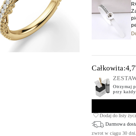
R
Z
pi
p
D
Całkowita:
4,7
ZESTAW
Otrzymaj pr
przy każd
Dodaj do listy życ
Darmowa dos
zwrot w ciągu 30 dni