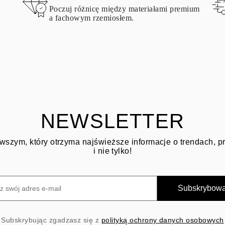
Poczuj różnicę między materiałami premium
a fachowym rzemiosłem.
NEWSLETTER
wszym, który otrzyma najświeższe informacje o trendach, 
i nie tylko!
Subskrybow
Subskrybując zgadzasz się z
polityką ochrony danych osobowych