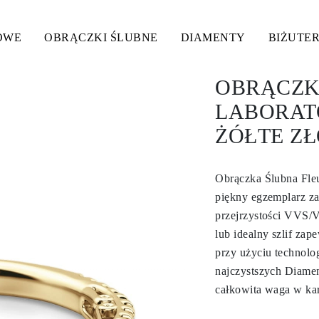
OWE
OBRĄCZKI ŚLUBNE
DIAMENTY
BIŻUTER
OBRĄCZK
LABORAT
ŻÓŁTE ZŁ
Obrączka Ślubna Fleu
piękny egzemplarz za
przejrzystości VVS/V
lub idealny szlif za
przy użyciu technolog
najczystszych Diame
całkowita waga w kar