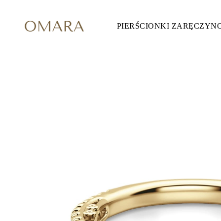
PIERŚCIONKI ZARĘCZYN
Pierścionki Zaręczynowe
STYL
Accented
Halo
Hidden Halo
Solitaire
Glam
Petite
Vintage
3 Kamieni
Zobacz Wszystkie
SZLIF KAMIENIA
Okrągły
Księżniczka
Poduszka
Owalny
Szmaragdowy
Markiza
Gruszka
Zobacz Wszystkie
METALY & KOLORY
Żółte Złoto