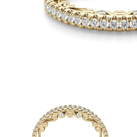
Białe Złoto
Różowe Złoto
950 Platyna
Zobacz Wszystkie
OBRĄCZKI ŚLUBNE
OBRĄCZKI ŚLUBNE DAMSKIE
Klasyczne
Eternity
Fashion
Simple
Zobacz Wszystkie
OBRĄCZKI ŚLUBNE MĘSKIE
Klasyczne
Fashion
Simple
Zobacz Wszystkie
METALY & KOLORY
Żółte Złoto
Białe Złoto
Różowe Złoto
Platyna 950
Zobacz Wszystkie
DIAMENTY
KATEGORIA
Pierśionki