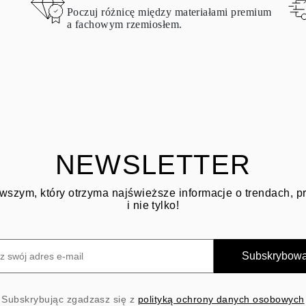
Poczuj różnicę między materiałami premium
a fachowym rzemiosłem.
NEWSLETTER
wszym, który otrzyma najświeższe informacje o trendach, 
i nie tylko!
Subskrybow
Subskrybując zgadzasz się z
polityką ochrony danych osobowych