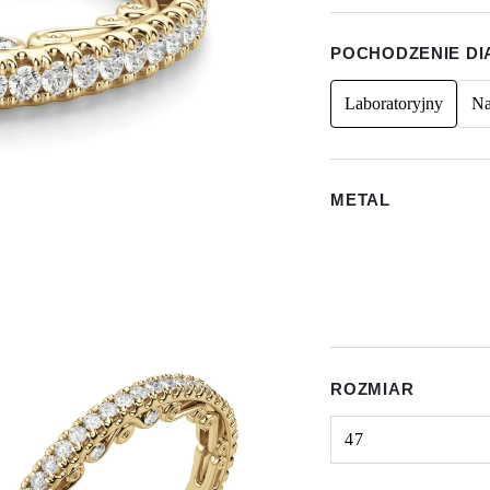
POCHODZENIE D
Laboratoryjny
Na
METAL
ROZMIAR
47
Select input