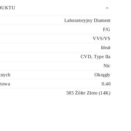
DUKTU
Laboratoryjny Diament
F/G
VVS/VS
Ideał
CVD, Type IIa
Nic
znych
Okrągły
átowa
0.40
585 Żółte Złoto (14K)