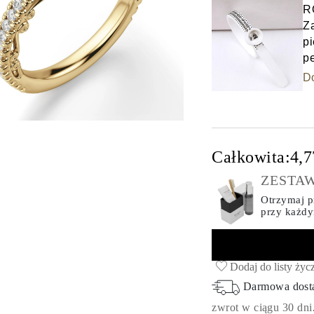
R
Z
pi
p
D
Całkowita:
4,7
ZESTAW
Otrzymaj pr
przy każd
Dodaj do listy życ
Darmowa dos
zwrot w ciągu 30 dni