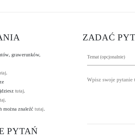
ANIA
ZADAĆ PYT
entów, grawerunków,
utaj
.
ze
ajdziesz
tutaj
.
taj
.
ch można znaleźć
tutaj
.
E PYTAŃ