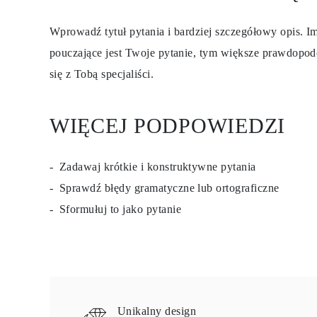
Certyfikacja
Rozmiary pierścionków i tabele
Wprowadź tytuł pytania i bardziej szczegółowy opis. Im
Rozmiary łańcuszków naszyjników
Rozmiary łańcuszków bransoletek
pouczające jest Twoje pytanie, tym większe prawdopod
Rozmiary mankietów
się z Tobą specjaliści.
Rodzaje Metali i Puncy
Personalizacja
Konkurencyjne ceny
O nas
WIĘCEJ PODPOWIEDZI
Najczęściej zadawane pytania
Usługi
Projektowanie na zamówienie
Proces produkcji
Zadawaj krótkie i konstruktywne pytania
Dostawa i czas realizacji
Sprawdź błędy gramatyczne lub ortograficzne
Nasza gwarancja
Zwroty
Sformułuj to jako pytanie
Naprawa i Przeróbka rozmiaru
Mapa zasięgu dostaw
Metody płatności
Pielęgnacja biżuterii
Unikalny design