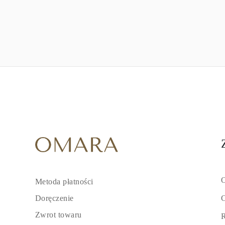
O
Metoda płatności
C
Doręczenie
Zwrot towaru
R