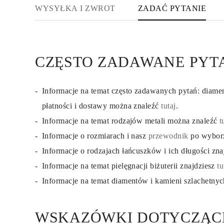
KOLCZYKI
WYSYŁKA I ZWROT
ZADAĆ PYTANIE
Kolczyki Sztyfty
Wiszące
Koła
Fashion
Zobacz Wszystkie
CZĘSTO ZADAWANE PYT
TYP METALU
Złota Biżuteria
Platynowa Biżuteria
Srebrna Biżuteria
Informacje na temat często zadawanych pytań: diam
Zobacz Wszystkie
płatności i dostawy można znaleźć
tutaj
.
PREZENTY
PREZENTY
Informacje na temat rodzajów metali można znaleźć
t
Pierścionki na Prezent
Naszyjniki na Prezent
Informacje o rozmiarach i nasz
przewodnik
po wybor
Kolczyki na Prezent
Informacje o rodzajach łańcuszków i ich długości zn
Bransoletki na Prezent
Zawieszki Charms
Informacje na temat pielęgnacji biżuterii znajdziesz
tu
Pielęgnacja biżuterii
Karta Podarunkowa
Informacje na temat diamentów i kamieni szlachetny
Zobacz Wszystkie
POZNAJ
Edukacja
WSKAZÓWKI DOTYCZĄC
Przewodnik po Diamentach
Przelicznik Rozmiarów Diamentów