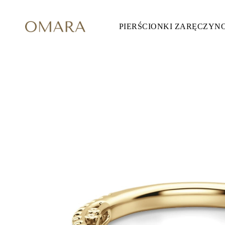
PIERŚCIONKI ZARĘCZYN
Pierścionki Zaręczynowe
STYL
Accented
Halo
Hidden Halo
Solitaire
Glam
Petite
Vintage
3 Kamieni
Zobacz Wszystkie
SZLIF KAMIENIA
Okrągły
Księżniczka
Poduszka
Owalny
Szmaragdowy
Markiza
Gruszka
Zobacz Wszystkie
METALY & KOLORY
Żółte Złoto