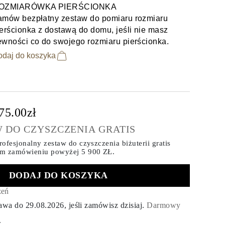
OZMIARÓWKA PIERŚCIONKA
amów bezpłatny zestaw do pomiaru rozmiaru
erścionka z dostawą do domu, jeśli nie masz
ewności co do swojego rozmiaru pierścionka.
odaj do koszyka
75.00zł
 DO CZYSZCZENIA GRATIS
ofesjonalny zestaw do czyszczenia biżuterii gratis
ym zamówieniu
powyżej 5 900 ZŁ.
DODAJ DO KOSZYKA
zeń
tawa do
29.08.2026
, jeśli zamówisz dzisiaj
.
Darmowy
.