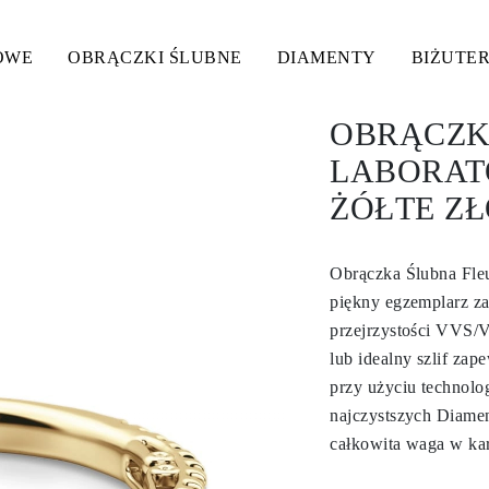
OWE
OBRĄCZKI ŚLUBNE
DIAMENTY
BIŻUTER
OBRĄCZK
LABORAT
ŻÓŁTE ZŁ
Obrączka Ślubna Fleu
piękny egzemplarz za
przejrzystości VVS/V
lub idealny szlif za
przy użyciu technolog
najczystszych Diame
całkowita waga w kar