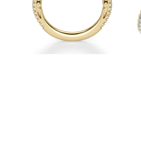
Naszyjniki
Bransoletki
Kolczyki
Zobacz Wszystkie
DIAMENTOWE PIERŚIONKI
Fashion
Klasyczne
Eternity
Litery
Zobacz Wszystkie
DIAMENTOWE NASZYJNIKI
Solitaire
Litery
Liczby
Zobacz Wszystkie
DIAMENTOWE BRANSOLETKI
Tennis
Zobacz Wszystkie
DIAMENTOWE KOLCZYKI
Kolczyki Sztyfty
Wiszące
Koła
Fashion
Zobacz Wszystkie
BIŻUTERIA