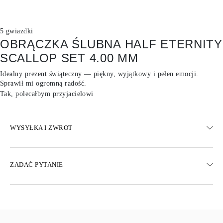
5 gwiazdki
OBRĄCZKA ŚLUBNA HALF ETERNITY
SCALLOP SET 4.00 MM
Idealny prezent świąteczny — piękny, wyjątkowy i pełen emocji.
Sprawił mi ogromną radość.
Tak, polecałbym przyjacielowi
WYSYŁKA I ZWROT
WYSYŁKA
ZADAĆ PYTANIE
Darmowa dostawa 23 dni roboczych
Dostępne są również opcje dostawy ekspresowej
Dostarczamy do Austrii, Belgii, Bułgarii, Danii, Estonii, Finlandii,
Niemiec, Grecji, Węgier, Łotwy, Litwy, Luksemburga, Holandii,
Polski, Rumunii, Słowacji, Słowenii, Szwecji, Chorwacji, Francji,