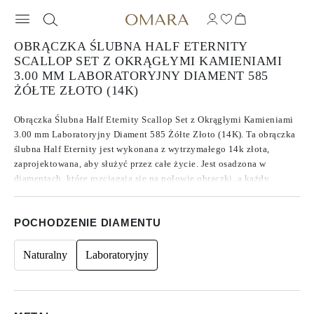
OBRĄCZKA ŚLUBNA HALF ETERNITY
SCALLOP SET Z OKRĄGŁYMI KAMIENIAMI
3.00 MM LABORATORYJNY DIAMENT 585
ŻÓŁTE ZŁOTO (14K)
Obrączka Ślubna Half Eternity Scallop Set z Okrągłymi Kamieniami
3.00 mm Laboratoryjny Diament 585 Żółte Złoto (14K). Ta obrączka
ślubna Half Eternity jest wykonana z wytrzymałego 14k złota,
zaprojektowana, aby służyć przez całe życie. Jest osadzona w
diamentach, które rozciągają się na połowie obrączki, a każdy
diament został wybrany ze względu na swoją imponującą jakość. Z
średnią barwą F/G, czystością VVS/VS i szlifem ocenianym jako
POCHODZENIE DIAMENTU
doskonały do idealnego, te diamenty oferują niezwykły blask, który
poprawia ogólny wygląd obrączki.
Naturalny
Laboratoryjny